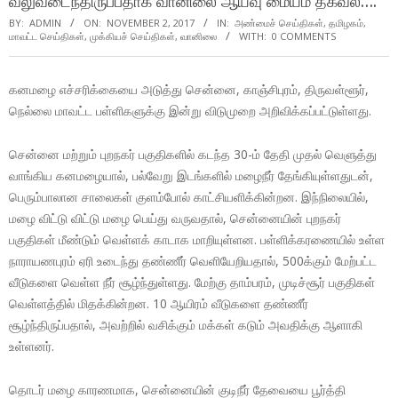
வலுவடைந்திருப்பதாக வானிலை ஆய்வு மையம் தகவல்….
BY:
ADMIN
ON:
NOVEMBER 2, 2017
IN:
அண்மைச் செய்திகள்
,
தமிழகம்
,
மாவட்ட செய்திகள்
,
முக்கியச் செய்திகள்
,
வானிலை
WITH:
0 COMMENTS
கனமழை எச்சரிக்கையை அடுத்து சென்னை, காஞ்சிபுரம், திருவள்ளூர்,
நெல்லை மாவட்ட பள்ளிகளுக்கு இன்று விடுமுறை அறிவிக்கப்பட்டுள்ளது.
சென்னை மற்றும் புறநகர் பகுதிகளில் கடந்த 30-ம் தேதி முதல் வெளுத்து
வாங்கிய கனமழையால், பல்வேறு இடங்களில் மழைநீர் தேங்கியுள்ளதுடன்,
பெரும்பாலான சாலைகள் குளம்போல் காட்சியளிக்கின்றன. இந்நிலையில்,
மழை விட்டு விட்டு மழை பெய்து வருவதால், சென்னையின் புறநகர்
பகுதிகள் மீண்டும் வெள்ளக் காடாக மாறியுள்ளன. பள்ளிக்கரணையில் உள்ள
நாராயணபுரம் ஏரி உடைந்து தண்ணீர் வெளியேறியதால், 500க்கும் மேற்பட்ட
வீடுகளை வெள்ள நீர் சூழ்ந்துள்ளது. மேற்கு தாம்பரம், முடிச்சூர் பகுதிகள்
வெள்ளத்தில் மிதக்கின்றன. 10 ஆயிரம் வீடுகளை தண்ணீர்
சூழ்ந்திருப்பதால், அவற்றில் வசிக்கும் மக்கள் கடும் அவதிக்கு ஆளாகி
உள்ளனர்.
தொடர் மழை காரணமாக, சென்னையின் குடிநீர் தேவையை பூர்த்தி