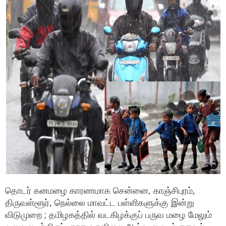
தொடர் கனமழை காரணமாக சென்னை, காஞ்சிபுரம்,
திருவள்ளூர், நெல்லை மாவட்ட பள்ளிகளுக்கு இன்று
விடுமுறை ; தமிழகத்தில் வடகிழக்குப் பருவ மழை மேலும்