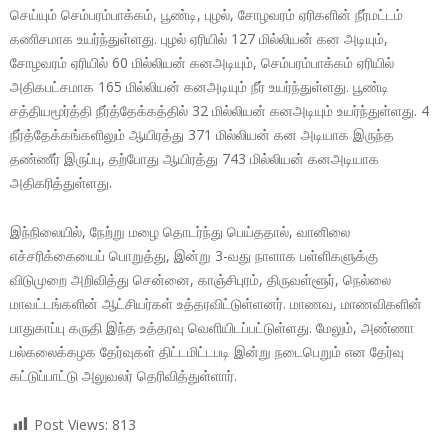
செய்யும் செம்பரம்பாக்கம், பூண்டி, புழல், சோழவரம் ஏரிகளின் நீர்மட்டம்
கணிசமாக உயர்ந்துள்ளது. புழல் ஏரியில் 127 மில்லியன் கன அடியும்,
சோழவரம் ஏரியில் 60 மில்லியன் கனஅடியும், செம்பரம்பாக்கம் ஏரியில்
அதிகபட்சமாக 165 மில்லியன் கனஅடியும் நீர் உயர்ந்துள்ளது. பூண்டி
சத்தியமூர்த்தி நீர்த்தேக்கத்தில் 32 மில்லியன் கனஅடியும் உயர்ந்துள்ளது. 4
நீர்த்தேக்கங்களிலும் ஆயிரத்து 371 மில்லியன் கன அடியாக இருந்த
தண்ணீர் இருப்பு, தற்போது ஆயிரத்து 743 மில்லியன் கனஅடியாக
அதிகரித்துள்ளது.
இந்நிலையில், நேற்று மழை தொடர்ந்து பெய்ததால், வானிலை
எச்சரிக்கையைப் பொறுத்து, இன்று 3-வது நாளாக பள்ளிகளுக்கு
விடுமுறை அறிவித்து சென்னை, காஞ்சிபுரம், திருவள்ளூர், நெல்லை
மாவட்டங்களின் ஆட்சியர்கள் உத்தரவிட்டுள்ளனர். மாணவ, மாணவிகளின்
பாதுகாப்பு கருதி இந்த உத்தரவு வெளியிடப்பட்டுள்ளது. மேலும், அண்ணா
பல்கலைக்கழக தேர்வுகள் திட்டமிட்டபடி இன்று நடைபெறும் என தேர்வு
கட்டுப்பாட்டு அலுவலர் தெரிவித்துள்ளார்.
Post Views:
813