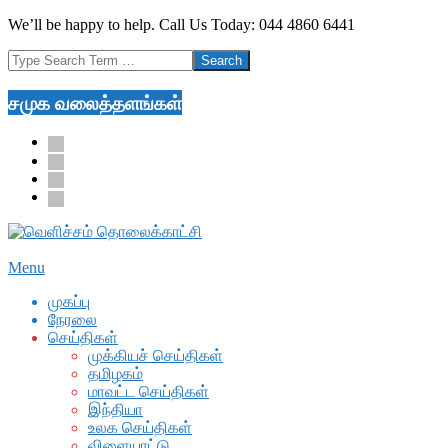
Skip
We’ll be happy to help. Call Us Today: 044 4860 6441
to
Search
content
சமுக வலைத்தளங்கள்
facebook
twitter
youtube
google
Secondary
Menu
Navigation
முகப்பு
Menu
நேரலை
செய்திகள்
முக்கியச் செய்திகள்
தமிழகம்
மாவட்ட செய்திகள்
இந்தியா
உலக செய்திகள்
விளையாட்டு