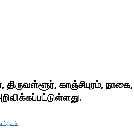
ுவள்ளூர், காஞ்சிபுரம், நாகை, த
ிவிக்கப்பட்டுள்ளது.
செய்திகள்