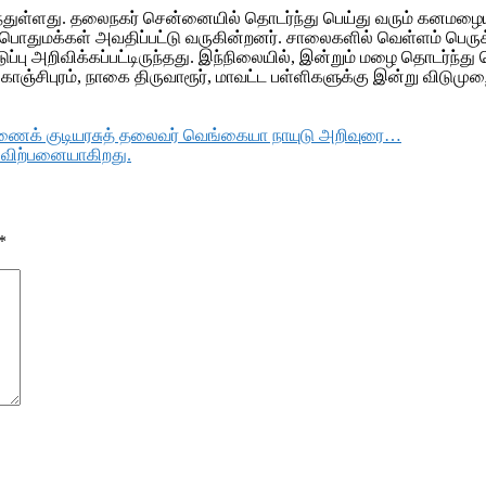
்துள்ளது. தலைநகர் சென்னையில் தொடர்ந்து பெய்து வரும் கனமழையால
என பொதுமக்கள் அவதிப்பட்டு வருகின்றனர். சாலைகளில் வெள்ளம் பெர
விடுப்பு அறிவிக்கப்பட்டிருந்தது. இந்நிலையில், இன்றும் மழை தொடர்ந்
காஞ்சிபுரம், நாகை திருவாரூர், மாவட்ட பள்ளிகளுக்கு இன்று விடுமுற
துணைக் குடியரசுத் தலைவர் வெங்கையா நாயுடு அறிவுரை…
ு விற்பனையாகிறது.
*