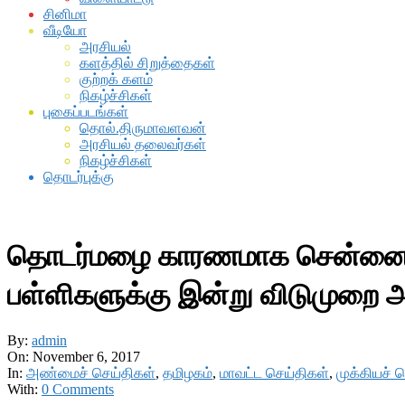
சினிமா
வீடியோ
அரசியல்
களத்தில் சிறுத்தைகள்
குற்றக் களம்
நிகழ்ச்சிகள்
புகைப்படங்கள்
தொல்.திருமாவளவன்
அரசியல் தலைவர்கள்
நிகழ்ச்சிகள்
தொடர்புக்கு
தொடர்மழை காரணமாக சென்னை, திர
பள்ளிகளுக்கு இன்று விடுமுறை அற
By:
admin
On:
November 6, 2017
In:
அண்மைச் செய்திகள்
,
தமிழகம்
,
மாவட்ட செய்திகள்
,
முக்கியச் 
With:
0 Comments