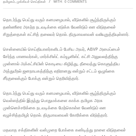
தமிழகம்
,
முக்கியச் செய்திகள்
WITH:
0 COMMENTS
தொடர்ந்து பெய்து வரும் கனமழையால், வீடுகளில் சூழ்ந்திருக்கும்
தண்ணீரை அகற்ற நடவடிக்கை எடுக்க வேண்டும் என விடுதலைச்
சிறுத்தைகள் கட்சித் தலைவர் தொல். திருமாவளவன் வலியுறுத்தியுள்ளார்.
சென்னையில் செய்தியாளர்களிடம் பேசிய அவர், ABVP அமைப்பைச்
சேர்ந்த மாணவர்கள், மார்க்சிஸ்ட் கம்யூனிஸ்ட் கட்சி அலுவலத்திற்கு
முன்னால் அக்கட்சியின் கொடியை கிழித்து, தீவைத்து கொளுத்திய
அத்துமீறல் ஜனநாயகத்திற்கு எதிரானது என்றும் சட்டம் ஒழுங்கை
சீர்குலைக்கும் போக்கு என்றும் தெரிவித்தார்.
தொடர்ந்து பெய்து வரும் கனமழையால், வீடுகளில் சூழ்ந்திருக்கும்
வெள்ளத்தில் இருந்து பொதுமக்களை காக்க தமிழக அரசு
முன்னெச்சரிக்கை நடவடிக்கை மேற்கொள்ள வேண்டும் என
எழுச்சித்தமிழர் தொல். திருமாவளவன் கோரிக்கை விடுத்தார்.
மதவாத சக்திகளின் வன்முறை போக்கை கண்டித்து நாளை விடுதலைச்