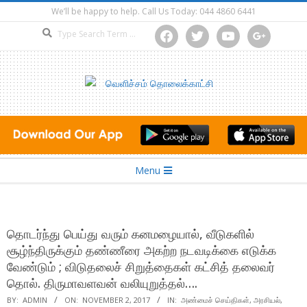
Skip
We’ll be happy to help. Call Us Today: 044 4860 6441
to
Search
facebook
twitter
youtube
google
content
Secondary
Menu
Navigation
Menu
தொடர்ந்து பெய்து வரும் கனமழையால், வீடுகளில்
சூழ்ந்திருக்கும் தண்ணீரை அகற்ற நடவடிக்கை எடுக்க
வேண்டும் ; விடுதலைச் சிறுத்தைகள் கட்சித் தலைவர்
தொல். திருமாவளவன் வலியுறுத்தல்….
BY:
ADMIN
ON:
NOVEMBER 2, 2017
IN:
அண்மைச் செய்திகள்
,
அரசியல்
,