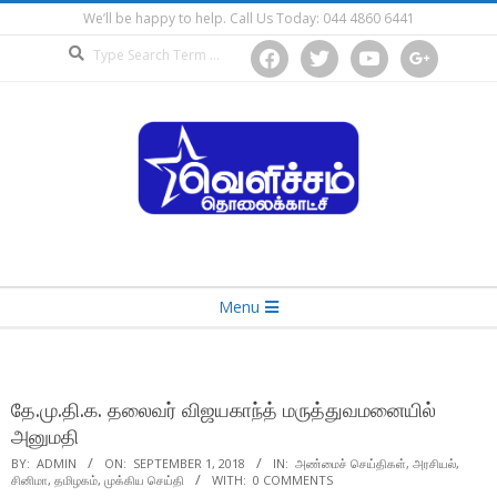
Skip
We’ll be happy to help. Call Us Today: 044 4860 6441
to
Search
facebook
twitter
youtube
google
content
Secondary
Menu
Navigation
Menu
தே.மு.தி.க. தலைவர் விஜயகாந்த் மருத்துவமனையில்
அனுமதி
BY:
ADMIN
ON:
SEPTEMBER 1, 2018
IN:
அண்மைச் செய்திகள்
,
அரசியல்
,
சினிமா
,
தமிழகம்
,
முக்கிய செய்தி
WITH:
0 COMMENTS