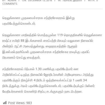
BY:
ADMIN
ON:
DECEMBER 13, 2018
IN:
அரசியல்
,
இந்தியா
WITH:
0
COMMENTS
தெலுங்கானா முதலமைச்சராக சந்திரசேகரராவ் இன்று
பதவியேற்றுக்கொண்டார்.
தெலுங்கானா மாநிலத்தில் மொத்தமுள்ள 119 தொகுதிகளில் தெலுங்கானா
ராஷ்ட்ர சமிதி 88 இடங்களைக் கைப்பற்றி மிகவும் வலுவான நிலையில்
மீண்டும் ஆட்சி அமைத்துள்ளது. ஹைதரபாத்தில் ஆளுநர்
இ.எஸ்.எல்.நரசிம்மன் முதலமைச்சராக சந்திரசேகர ராவுக்கு பதவிப்
பிரமாணம் செய்து வைத்தார்.
சந்திரசேகரராவ் பிற்பகல் 1.30 மணிக்கு பதவியேற்பார் என
அறிவிக்கப்பட்டிருந்த நிலையில் ஜோதிடர்களின் அறிவுரையை அடுத்து
பதவியேற்கும் நிகழ்ச்சி 4 நிமிடம் ஒத்திவைக்கப்பட்டு 1 மணி 34
நிமிடத்துக்கு அவர் பதவியேற்றுக்கொண்டார். பதவியேற்புக்குப் பின்னர்
வேதியர்களைக் கொண்டு சிறப்பு சடங்குகளும் நடைபெற்றன.
Post Views:
983