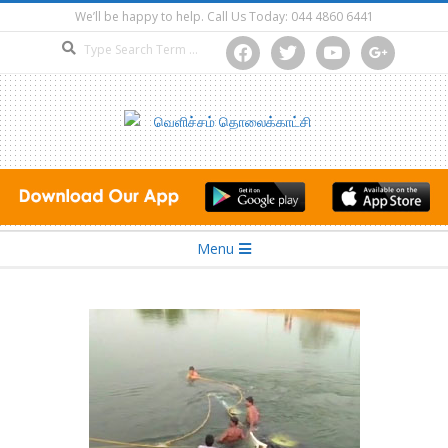
Skip
We’ll be happy to help. Call Us Today: 044 4860 6441
to
Search
facebook
twitter
youtube
google
content
Secondary
Menu
Navigation
Menu