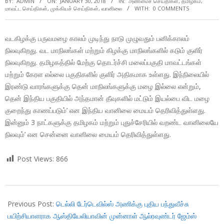
BY:
ADMIN
ON:
JANUARY 30, 2018
IN:
அண்மைச் செய்திகள்
,
தமிழகம்
,
மாவட்ட செய்திகள்
,
முக்கியச் செய்திகள்
,
வானிலை
WITH:
0 COMMENTS
வடகிழக்கு பருவமழை காலம் முடிந்து நாடு முழுவதும் பனிக்காலம்
நிலவுகிறது. வட மாநிலங்கள் மற்றும் கிழக்கு மாநிலங்களில் கடும் குளிர்
நிலவுகிறது. தமிழகத்தில் மேற்கு தொடர்ச்சி மலைப்பகுதி மாவட்டங்கள்
மற்றும் கேரள எல்லை பகுதிகளில் குளிர் அதிகமாக உள்ளது. இந்நிலையில்
இரண்டு வாரங்களுக்கு தென் மாநிலங்களுக்கு மழை இல்லை என்றும்,
தென் இந்திய பகுதியில் அந்தமான் தீவுகளில் மட்டும் இயல்பை விட மழை
குறைந்து காணப்படும்’ என இந்திய வானிலை மையம் தெரிவித்துள்ளது.
இன்னும் 3 நாட்களுக்கு தமிழகம் மற்றும் புதுச்சேரியில் வறண்ட வானிலையே
நிலவும்’ என சென்னை வானிலை மையம் தெரிவித்துள்ளது.
Post Views:
866
2018-
01-
Previous Post:
டெல்லி டேர்டெவில்ஸ் அணிக்கு புதிய பந்துவீச்சு
30
பயிற்சியாளராக ஆஸ்தியேலியாவின் முன்னாள் ஆல்ரவுண்டர் ஜேம்ஸ்