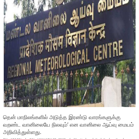
தென் மாநிலங்களில் அடுத்த இரண்டு வாரங்களுக்கு
வறண்ட வானிலையே நிலவும்’ என வானிலை ஆய்வு மையம்
அறிவித்துள்ளது.