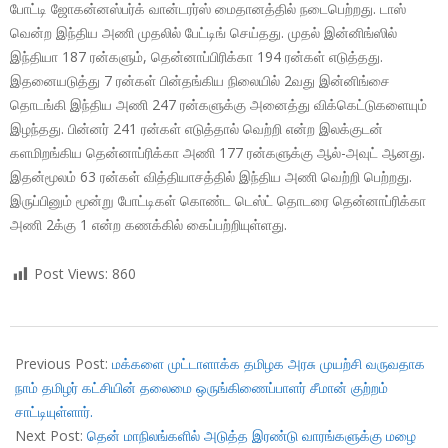
போட்டி ஜோகன்னஸ்பர்க் வான்டரர்ஸ் மைதானத்தில் நடைபெற்றது. டாஸ்
வென்ற இந்திய அணி முதலில் பேட்டிங் செய்தது. முதல் இன்னிங்ஸில்
இந்தியா 187 ரன்களும், தென்னாப்பிரிக்கா 194 ரன்கள் எடுத்தது.
இதனையடுத்து 7 ரன்கள் பின்தங்கிய நிலையில் 2வது இன்னிங்சை
தொடங்கி இந்திய அணி 247 ரன்களுக்கு அனைத்து விக்கெட்டுகளையும்
இழந்தது. பின்னர் 241 ரன்கள் எடுத்தால் வெற்றி என்ற இலக்குடன்
களமிறங்கிய தென்னாப்ரிக்கா அணி 177 ரன்களுக்கு ஆல்-அவுட் ஆனது.
இதன்மூலம் 63 ரன்கள் வித்தியாசத்தில் இந்திய அணி வெற்றி பெற்றது.
இருப்பினும் மூன்று போட்டிகள் கொண்ட டெஸ்ட் தொடரை தென்னாப்ரிக்கா
அணி 2க்கு 1 என்ற கணக்கில் கைப்பற்றியுள்ளது.
Post Views:
860
2018-
01-
Previous Post:
மக்களை முட்டாளாக்க தமிழக அரசு முயற்சி வருவதாக
28
நாம் தமிழர் கட்சியின் தலைமை ஒருங்கிணைப்பாளர் சீமான் குற்றம்
சாட்டியுள்ளார்.
Next Post:
தென் மாநிலங்களில் அடுத்த இரண்டு வாரங்களுக்கு மழை