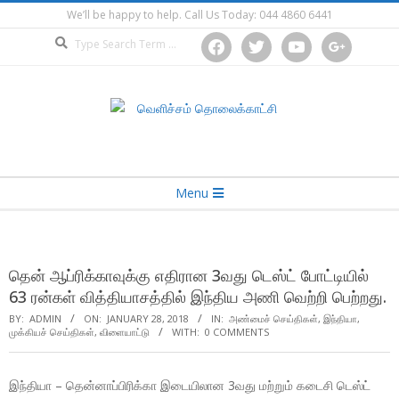
Skip
We’ll be happy to help. Call Us Today: 044 4860 6441
to
Search
facebook
twitter
youtube
google
content
Secondary
Menu
Navigation
Menu
தென் ஆப்ரிக்காவுக்கு எதிரான 3வது டெஸ்ட் போட்டியில்
63 ரன்கள் வித்தியாசத்தில் இந்திய அணி வெற்றி பெற்றது.
BY:
ADMIN
ON:
JANUARY 28, 2018
IN:
அண்மைச் செய்திகள்
,
இந்தியா
,
முக்கியச் செய்திகள்
,
விளையாட்டு
WITH:
0 COMMENTS
இந்தியா – தென்னாப்பிரிக்கா இடையிலான 3வது மற்றும் கடைசி டெஸ்ட்