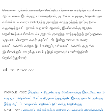
சென்னை நுங்கம்பாக்கத்தில் செய்தியாளர்களைச் சந்தித்த வானிலை
ஆய்வு மைய இயக்குநர் பாலச்சந்திரன், குமரிக்கடல் முதல், தென்மேற்கு
வங்கக்கடல் வரை பரவியிருந்த குறைந்த காற்றழுத்தத் தாழ்வு நிலை
வலுவிழந்துவிட்டதாகக் கூறினார். ஆனால், இலங்கைக்கு அருகே
தென்மேற்கு வங்கக்கடல் பகுதியில் குறைந்த காற்றழுத்தத் தாழ்வுநிலை
உருவாகியுள்ளதாக அவர் குறிப்பிட்டார். இன்று காலை கடலோர
மாவட்டங்களில் அநேக இடங்களிலும், உள் மாவட்டங்களில் ஒரு சில
இடங்களிலும் மழைக்கு வாய்ப்பு இருப்பதாகவும் பாலச்சந்திரன்
தெரிவித்துள்ளார்.
Post Views:
727
2017-
11-
Previous Post:
இந்தியா – நியூசிலாந்து அணிகளுக்கு இடையேயான 3-
07
வது டி20 கிரிக்கெட் போட்டி திருவனந்தபுரத்தில் இன்று நடைபெறுகிறது.
இந்த ஆட்டம் மழையால் பாதிக்கப்படும் என்று தெரிகிறது.
Next Post:
பணமதிப்பு நீக்கத்துக்கு எதிராக விடுதலைச் சிறுத்தைகள்