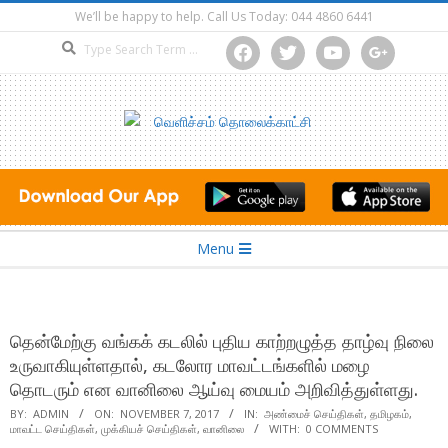
Skip
We’ll be happy to help. Call Us Today: 044 4860 6441
to
Search
facebook
twitter
youtube
google
content
Secondary
Menu
Navigation
Menu
தென்மேற்கு வங்கக் கடலில் புதிய காற்றழுத்த தாழ்வு நிலை
உருவாகியுள்ளதால், கடலோர மாவட்டங்களில் மழை
தொடரும் என வானிலை ஆய்வு மையம் அறிவித்துள்ளது.
BY:
ADMIN
ON:
NOVEMBER 7, 2017
IN:
அண்மைச் செய்திகள்
,
தமிழகம்
,
மாவட்ட செய்திகள்
,
முக்கியச் செய்திகள்
,
வானிலை
WITH:
0 COMMENTS