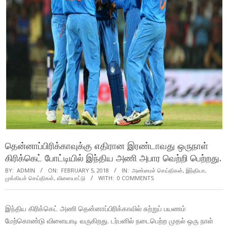
தென்னாப்பிரிக்காவுக்கு எதிரான இரண்டாவது ஒருநாள்
கிரிக்கெட் போட்டியில் இந்திய அணி அபார வெற்றி பெற்றது.
BY:
ADMIN
ON:
FEBRUARY 5, 2018
IN:
அண்மைச் செய்திகள்
,
இந்தியா
,
முக்கியச் செய்திகள்
,
விளையாட்டு
WITH:
0 COMMENTS
இந்திய கிரிக்கெட் அணி தென்னாப்பிரிக்காவில் சுற்றுப் பயணம்
மேற்கொண்டு விளையாடி வருகிறது. டர்பனில் நடைபெற்ற முதல் ஒரு நாள்