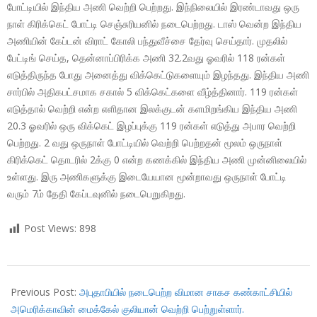
போட்டியில் இந்திய அணி வெற்றி பெற்றது. இந்நிலையில் இரண்டாவது ஒரு
நாள் கிரிக்கெட் போட்டி செஞ்சுரியனில் நடைபெற்றது. டாஸ் வென்ற இந்திய
அணியின் கேப்டன் விராட் கோலி பந்துவீச்சை தேர்வு செய்தார். முதலில்
பேட்டிங் செய்த, தென்னாப்பிரிக்க அணி 32.2வது ஓவரில் 118 ரன்கள்
எடுத்திருந்த போது அனைத்து விக்கெட்டுகளையும் இழந்தது. இந்திய அணி
சார்பில் அதிகபட்சமாக சகால் 5 விக்கெட்களை வீழ்த்தினார். 119 ரன்கள்
எடுத்தால் வெற்றி என்ற எளிதான இலக்குடன் களமிறங்கிய இந்திய அணி
20.3 ஓவரில் ஒரு விக்கெட் இழப்புக்கு 119 ரன்கள் எடுத்து அபார வெற்றி
பெற்றது. 2 வது ஒருநாள் போட்டியில் வெற்றி பெற்றதன் மூலம் ஒருநாள்
கிரிக்கெட் தொடரில் 2க்கு 0 என்ற கணக்கில் இந்திய அணி முன்னிலையில்
உள்ளது. இரு அணிகளுக்கு இடையேயான மூன்றாவது ஒருநாள் போட்டி
வரும் 7ம் தேதி கேப்டவுனில் நடைபெறுகிறது.
Post Views:
898
2018-
02-
Previous Post:
அபுதாபியில் நடைபெற்ற விமான சாகச கண்காட்சியில்
05
அமெரிக்காவின் மைக்கேல் குலியான் வெற்றி பெற்றுள்ளார்.