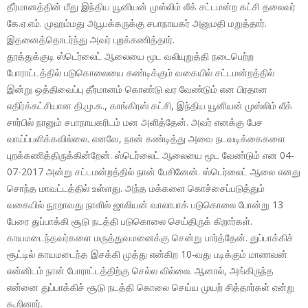
தீர்மானத்தின் மீது இந்திய யூனியன் முஸ்லிம் லீக் சட்டமன்ற கட்சி தலைவர்
கே.ஏ.எம். முஹம்மது அபூபக்கருக்கு சபாநாயகர் அனுமதி மறுத்தார்.
இதனைத்தொடர்ந்து அவர் புறக்கணித்தார்.
தூத்துக்குடி ஸ்டெர்லைட் ஆலையை மூட வலியுறுத்தி நடைபெற்ற
போராட்டத்தில் படுகொலையை கண்டிக்கும் வகையில் சட்டமன்றத்தில்
இன்று ஒத்திவைப்பு தீர்மானம் கொண்டு வர வேண்டும் என பிரதான
எதிர்க்கட்சியான தி.மு.க., காங்கிரஸ் கட்சி, இந்திய யூனியன் முஸ்லிம் லீக்
சார்பில் நானும் சபாநாயகரிடம் மன அளித்தேன். அவர் எனக்கு பேச
வாய்ப்பளிக்கவில்லை. எனவே, நான் கண்டித்து அவை நடவடிக்கைகளை
புறக்கணித்திருக்கின்றேன். ஸ்டெர்லைட் ஆலையை மூட வேண்டும் என 04-
07-2017 அன்று சட்டமன்றத்தில் நான் பேசினேன். ஸ்டெர்லைட் ஆலை எனது
சொந்த மாவட்டத்தில் உள்ளது. அந்த மக்களை கொச்சைப்படுத்தும்
வகையில் நூறாவது நாளில் ஜாலியன் வாலாபாக் படுகொலை போன்று 13
பேரை துப்பாக்கி சூடு நடத்தி படுகொலை செய்திருக் கிறார்கள்.
காயமடைந்தவர்களை மருத்துவமனைக்கு சென்று பார்த்தேன். துப்பாக்கிச்
சூட்டில் காயமடைந்த இசக்கி முத்து என்கிற 10-வது படிக்கும் மாணவன்
என்னிடம் நான் போராட்டத்திற்கு செல்ல வில்லை. ஆனால், அங்கிருந்த
என்னை துப்பாக்கிச் சூடு நடத்தி கொலை செய்ய முயற் சித்தார்கள் என்று
கூறினார்.