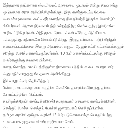
இத்தனை நாட்களாக ஸ்டெர்லைட் ஆலையை மூடாமல் நேற்று திடீரென்று
மூடுவதாக அரசு அறிவித்திருக்கிறது. இது கண்துடைப்பு வேலை.
அமைச்சரவையை கூட்டி தீர்மானத்தை நிறைவேற்றி இருக்க வேண்டும்.
ஸ்டெர்லைட் ஆலை நிர்வாகம் நீதிமன்றத்திற்கு செல்வதற்கு இவர்களே
வழிகாட்டுகிறார்கள். அதி.மு.க. அரசு மக்கள் விரோத ஆட்சியாக
மக்களுக்கு எதிராகவே செயல்படு கிறது. இறந்தவர்களை பற்றி சிறிதும்
கவலைப்படவில்லை. இன்று அமைச்சர்களும், ஆளும் கட்சி எம்.எல்ஏ.க்களும்
சிரித்து பேசிக்கொண்டிருந்தார்கள். 13 பேர் கொல்லப்பட்டதற்கு சிறிதும்
அவர்களுக்கு கவலை யில்லை.
எனது சொந்த மாவட்டத்திலுள்ள நிலையை பற்றி பேச கூட சபாநாயகர்
அனுமதிக்காததது வேதனை அளிக்கிறது.
இவ்வாறு அவர் தெரிவித்தார்.
பின்னர், சட்டமன்ற வளாகத்தின் வெளியே தரையில் அமர்ந்து தர்ணா
போராட்டத்தில் ஈடுபட்டார்.
கண்டிக்கிறேன்! கண்டிக்கிறேன்! சபாநாயகர் செயலை கண்டிக்கிறேன்.
செத்துப் போச்சு! செத்துப் போச்சு! ஜனநாயகம் செத்துப்போச்சு.
தமிழக அரசே! தமிழக அரசே! 13 பேர் படுகொலைக்கு பொறுப்பேற்று
உடனடியாக முதலமைச்சரே ராஜினாமா செய்.