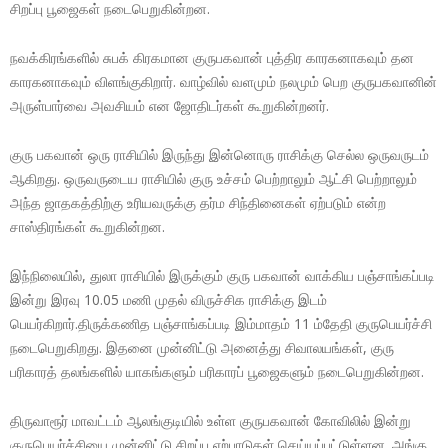
சிறப்பு பூஜைகள் நடைபெறுகின்றன.
நவக்கிரங்களில் சுபக் கிரகமான குருபகவான் புத்திர காரகனாகவும் தன
காரகனாகவும் விளங்குகிறார். வாழ்வில் வளமும் நலமும் பெற குருபகவானின்
அருள்பார்வை அவசியம் என ஜோதிடர்கள் கூறுகின்றனர்.
குரு பகவான் ஒரு ராசியில் இருந்து இன்னொரு ராசிக்கு செல்ல ஒருவருடம்
ஆகிறது. ஒருவருடைய ராசியில் குரு உச்சம் பெற்றாலும் ஆட்சி பெற்றாலும்
அந்த ஜாதகத்திற்கு உரியவருக்கு தர்ம சிந்தினைகள் ஏற்படும் என்ற
சாஸ்திரங்கள் கூறுகின்றன.
இந்நிலையில், துலா ராசியில் இருக்கும் குரு பகவான் வாக்கிய பஞ்சாங்கப்படி
இன்று இரவு 10.05 மணி முதல் விருச்சிக ராசிக்கு இடம்
பெயர்கிறார்.திருக்கணித பஞ்சாங்கப்படி இம்மாதம் 11 ம்தேதி குருபெயர்ச்சி
நடைபெறுகிறது. இதனை முன்னிட்டு அனைத்து சிவாலயங்கள், குரு
பரிகாரத் தலங்களில் யாகங்களும் பரிகாரப் பூஜைகளும் நடைபெறுகின்றன.
திருவாரூர் மாவட்டம் ஆலங்குடியில் உள்ள குருபகவான் கோவிலில் இன்று
குருபெயர்ச்சியை முன்னிட்டு சிறப்பு ஏற்பாடுகள் செய்யப்பட்டுள்ளன. அங்கு