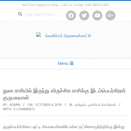
Skip
We’ll be happy to help. Call Us Today: 044 4860 6441
to
Search
facebook
twitter
youtube
google
content
Secondary
Menu
Navigation
Menu
துலா ராசியில் இருந்து விருச்சிக ராசிக்கு இடம்பெயர்கிறார்
குருபகவான்
BY:
ADMIN
ON:
OCTOBER 4, 2018
IN:
தமிழகம்
,
முக்கியச் செய்திகள்
WITH:
0 COMMENTS
குருபெயர்ச்சியை ஒட்டி சிவாலயங்களில் உள்ள தட்சிணாமூர்த்திக்கு இன்று