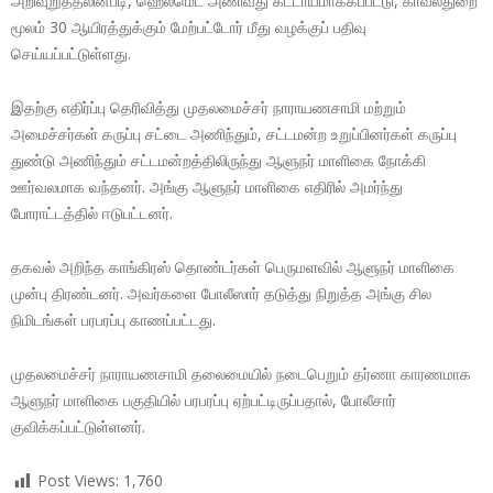
அறிவுறுத்தலின்படி, ஹெல்மெட் அணிவது கட்டாயமாக்கப்பட்டு, காவல்துறை
மூலம் 30 ஆயிரத்துக்கும் மேற்பட்டோர் மீது வழக்குப் பதிவு
செய்யப்பட்டுள்ளது.
இதற்கு எதிர்ப்பு தெரிவித்து முதலமைச்சர் நாராயணசாமி மற்றும்
அமைச்சர்கள் கருப்பு சட்டை அணிந்தும், சட்டமன்ற உறுப்பினர்கள் கருப்பு
துண்டு அணிந்தும் சட்டமன்றத்திலிருந்து ஆளுநர் மாளிகை நோக்கி
ஊர்வலமாக வந்தனர். அங்கு ஆளுநர் மாளிகை எதிரில் அமர்ந்து
போராட்டத்தில் ஈடுபட்டனர்.
தகவல் அறிந்த காங்கிரஸ் தொண்டர்கள் பெருமளவில் ஆளுநர் மாளிகை
முன்பு திரண்டனர். அவர்களை போலீஸார் தடுத்து நிறுத்த அங்கு சில
நிமிடங்கள் பரபரப்பு காணப்பட்டது.
முதலமைச்சர் நாராயணசாமி தலைமையில் நடைபெறும் தர்ணா காரணமாக
ஆளுநர் மாளிகை பகுதியில் பரபரப்பு ஏற்பட்டிருப்பதால், போலீசார்
குவிக்கப்பட்டுள்ளனர்.
Post Views:
1,760