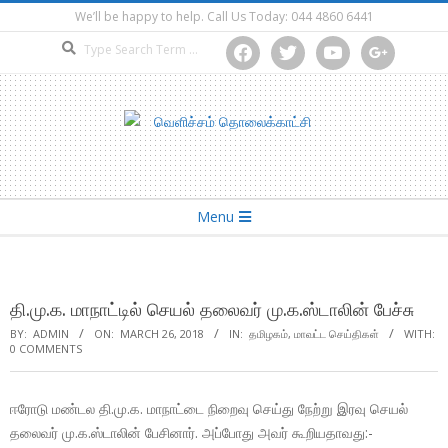
Skip
We’ll be happy to help. Call Us Today: 044 4860 6441
to
Search
facebook
twitter
youtube
google
content
Secondary
Menu
Navigation
Menu
தி.மு.க. மாநாட்டில் செயல் தலைவர் மு.க.ஸ்டாலின் பேச்சு
BY:
ADMIN
ON:
MARCH 26, 2018
IN:
தமிழகம்
,
மாவட்ட செய்திகள்
WITH:
0 COMMENTS
ஈரோடு மண்டல தி.மு.க. மாநாட்டை நிறைவு செய்து நேற்று இரவு செயல்
தலைவர் மு.க.ஸ்டாலின் பேசினார். அப்போது அவர் கூறியதாவது:-