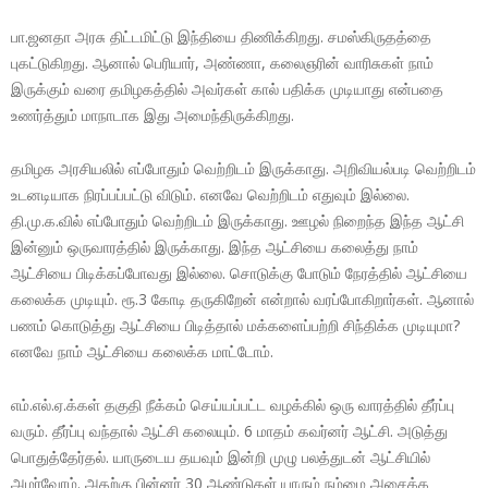
பா.ஜனதா அரசு திட்டமிட்டு இந்தியை திணிக்கிறது. சமஸ்கிருதத்தை
புகட்டுகிறது. ஆனால் பெரியார், அண்ணா, கலைஞரின் வாரிசுகள் நாம்
இருக்கும் வரை தமிழகத்தில் அவர்கள் கால் பதிக்க முடியாது என்பதை
உணர்த்தும் மாநாடாக இது அமைந்திருக்கிறது.
தமிழக அரசியலில் எப்போதும் வெற்றிடம் இருக்காது. அறிவியல்படி வெற்றிடம்
உடனடியாக நிரப்பப்பட்டு விடும். எனவே வெற்றிடம் எதுவும் இல்லை.
தி.மு.க.வில் எப்போதும் வெற்றிடம் இருக்காது. ஊழல் நிறைந்த இந்த ஆட்சி
இன்னும் ஒருவாரத்தில் இருக்காது. இந்த ஆட்சியை கலைத்து நாம்
ஆட்சியை பிடிக்கப்போவது இல்லை. சொடுக்கு போடும் நேரத்தில் ஆட்சியை
கலைக்க முடியும். ரூ.3 கோடி தருகிறேன் என்றால் வரப்போகிறார்கள். ஆனால்
பணம் கொடுத்து ஆட்சியை பிடித்தால் மக்களைப்பற்றி சிந்திக்க முடியுமா?
எனவே நாம் ஆட்சியை கலைக்க மாட்டோம்.
எம்.எல்.ஏ.க்கள் தகுதி நீக்கம் செய்யப்பட்ட வழக்கில் ஒரு வாரத்தில் தீர்ப்பு
வரும். தீர்ப்பு வந்தால் ஆட்சி கலையும். 6 மாதம் கவர்னர் ஆட்சி. அடுத்து
பொதுத்தேர்தல். யாருடைய தயவும் இன்றி முழு பலத்துடன் ஆட்சியில்
அமர்வோம். அதற்கு பின்னர் 30 ஆண்டுகள் யாரும் நம்மை அசைக்க