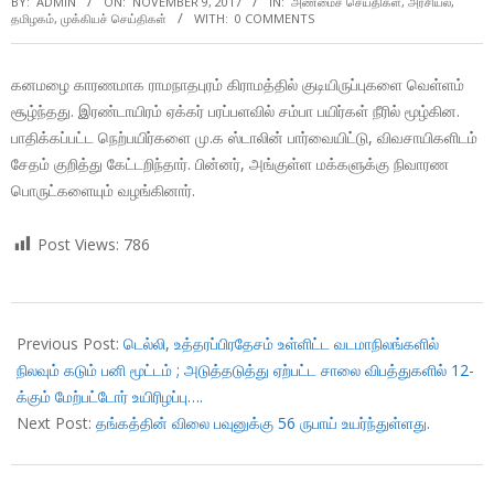
BY:
ADMIN
ON:
NOVEMBER 9, 2017
IN:
அண்மைச் செய்திகள்
,
அரசியல்
,
தமிழகம்
,
முக்கியச் செய்திகள்
WITH:
0 COMMENTS
கனமழை காரணமாக ராமநாதபுரம் கிராமத்தில் குடியிருப்புகளை வெள்ளம்
சூழ்ந்தது. இரண்டாயிரம் ஏக்கர் பரப்பளவில் சம்பா பயிர்கள் நீரில் மூழ்கின.
பாதிக்கப்பட்ட நெற்பயிர்களை மு.க ஸ்டாலின் பார்வையிட்டு, விவசாயிகளிடம்
சேதம் குறித்து கேட்டறிந்தார். பின்னர், அங்குள்ள மக்களுக்கு நிவாரண
பொருட்களையும் வழங்கினார்.
Post Views:
786
2017-
11-
Previous Post:
டெல்லி, உத்தரப்பிரதேசம் உள்ளிட்ட வடமாநிலங்களில்
09
நிலவும் கடும் பனி மூட்டம் ; அடுத்தடுத்து ஏற்பட்ட சாலை விபத்துகளில் 12-
க்கும் மேற்பட்டோர் உயிரிழப்பு….
Next Post:
தங்கத்தின் விலை பவுனுக்கு 56 ருபாய் உயர்ந்துள்ளது.