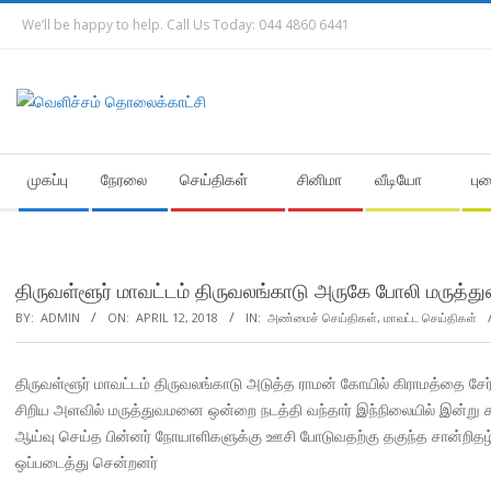
Skip
We’ll be happy to help. Call Us Today: 044 4860 6441
to
content
Secondary
முகப்பு
நேரலை
செய்திகள்
சினிமா
வீடியோ
பு
Navigation
Menu
திருவள்ளூர் மாவட்டம் திருவலங்காடு அருகே போலி மருத்து
BY:
ADMIN
ON:
APRIL 12, 2018
IN:
அண்மைச் செய்திகள்
,
மாவட்ட செய்திகள்
திருவள்ளூர் மாவட்டம் திருவலங்காடு அடுத்த ராமன் கோயில் கிராமத்தை சேர்ந்த 
சிறிய அளவில் மருத்துவமனை ஒன்றை நடத்தி வந்தார் இந்நிலையில் இன்
ஆய்வு செய்த பின்னர் நோயாளிகளுக்கு ஊசி போடுவதற்கு தகுந்த சான்றிதழ
ஒப்படைத்து சென்றனர்