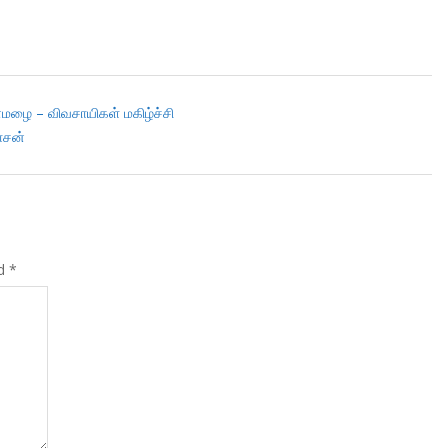
மழை – விவசாயிகள் மகிழ்ச்சி
ாசன்
ed
*