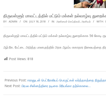
திருவள்ளூர் மாவட்டத்தில் மட்டும் மக்கள் நல்வாழ்வு துறை
BY:
ADMIN
ON:
JULY 18, 2018
IN:
அண்மைச் செய்திகள்
,
அரசியல்
WITH:
திருவள்ளூர் மாவட்டத்தில் மட்டும் மக்கள் நல்வாழ்வு துறைக்காக 56 கோடி ர
ஆர்.கே. பேட்டை அடுத்த பாலாபுரத்தில் அரசு ஆரம்ப சுகாதார நிலையத்தை திறந
Post Views:
818
2018-
07-
Previous Post:
ஈரானுடன் பெட்ரோலியப் பொருட்கள் வர்த்தகத்தை நிறுத்தா
18
Next Post:
பிரபல சின்னத்திரை நடிகை பிரியங்கா தற்கொலை…