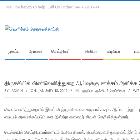
Skip
We’ll be happy to help. Call Us Today: 044 4860 6441
to
content
Secondary
முகப்பு
நேரலை
செய்திகள்
சினிமா
வீடியோ
பு
Navigation
Menu
திருச்சியில் விண்வெளித்துறை ஆய்வுக்கு ஊக்கம் அளிக்
BY:
ADMIN
ON:
JANUARY 18, 2019
IN:
இந்தியா
,
முக்கியச் செய்திகள்
WIT
விண்வெளித்துறையில் இளம் விஞ்ஞானிகளை உருவாக்கவும், ஆய்வு மற்றும் பு
மையம் அமைக்கப்படும் என இஸ்ரோ தலைவர் சிவன் தெரிவித்துள்ளார்.
டெல்லியில் செய்தியாளர்களிடம் பேசிய சிவன், விண்வெளித்துறையில் இளம் 
வகுத்துள்ளதாக தெரிவித்தார். இதில் இளம் விஞ்ஞானிகள் திட்டத்தின் கீழ் ஒ