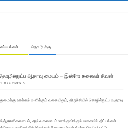
கைப்படங்கள்
தொடர்புக்கு
க தொழில்நுட்ப ஆதரவு மையம் – இஸ்ரோ தலைவர் சிவன்
H:
0 COMMENTS
துமைக்கு ஊக்கம் அளிக்கும் வகையிலும், திருச்சியில் தொழில்நுட்ப ஆதரவு
விஞ்ஞானிகளையும், ஆய்வுகளையும் ஊக்குவிக்கும் வகையில் திட்டங்கள்
வ்வொரு மாநிலத்தில் இருந்தும் 3 மாணவர்கள் தேர்வு செய்யப்பட்டு,