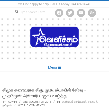
Skip
We’ll be happy to help. Call Us Today: 044 4860 6441
to
Search
facebook
twitter
youtube
google
content
Secondary
Menu
Navigation
Menu
திமுக தலைவராக திரு. மு.க. ஸ்டாலின் தேர்வு –
மு.தமிமுன் அன்சாரி (மஜக) வாழ்த்து
BY:
ADMIN
ON:
AUGUST 28, 2018
IN:
அண்மைச் செய்திகள்
,
அரசியல்
,
தமிழகம்
WITH:
0 COMMENTS