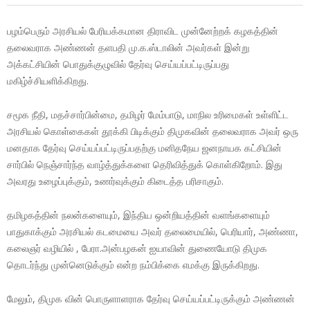
பழம்பெரும் அரசியல் பேரியக்கமான திராவிட முன்னேற்றக் கழகத்தின்
தலைவராக அண்ணன் தளபதி மு.க.ஸ்டாலின் அவர்கள் இன்று
அக்கட்சியின் பொதுக்குழுவில் தேர்வு செய்யப்பட்டிருப்பது
மகிழ்ச்சியளிக்கிறது.
சமூக நீதி, மதச்சார்பின்மை, தமிழர் மேம்பாடு, மாநில உரிமைகள் உள்ளிட்ட
அரசியல் கொள்கைகள் தூக்கி பிடிக்கும் திமுகவின் தலைவராக அவர் ஒரு
மனதாக தேர்வு செய்யப்பட்டிருப்பதற்கு மனிதநேய ஜனநாயக கட்சியின்
சார்பில் நெஞ்சார்ந்த வாழ்த்துக்களை தெரிவித்துக் கொள்கிறோம். இது
அவரது உழைப்புக்கும், உணர்வுக்கும் கிடைத்த பரிசாகும்.
தமிழகத்தின் நலன்களையும், இந்திய ஒன்றியத்தின் வளங்களையும்
பாதுகாக்கும் அரசியல் கடமையை அவர் தலைமையில், பெரியார், அண்ணா,
கலைஞர் வழியில் , பேரா.அன்பழகன் ஐயாவின் துணையோடு திமுக
தொடர்ந்து முன்னெடுக்கும் என்ற நம்பிக்கை எமக்கு இருக்கிறது.
மேலும், திமுக வின் பொருளாளராக தேர்வு செய்யப்பட்டிருக்கும் அண்ணன்