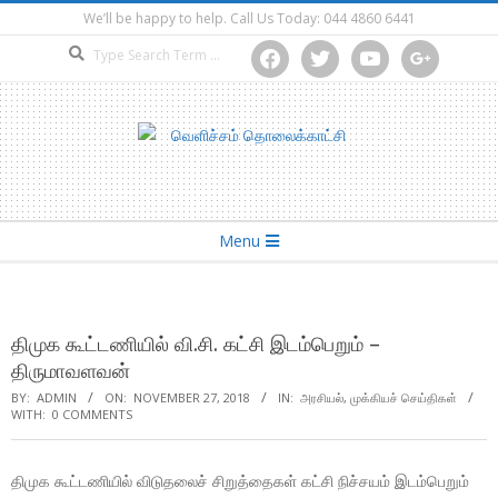
Skip
We’ll be happy to help. Call Us Today: 044 4860 6441
to
Search
facebook
twitter
youtube
google
content
Secondary
Menu
Navigation
Menu
திமுக கூட்டணியில் வி.சி. கட்சி இடம்பெறும் –
திருமாவளவன்
BY:
ADMIN
ON:
NOVEMBER 27, 2018
IN:
அரசியல்
,
முக்கியச் செய்திகள்
WITH:
0 COMMENTS
திமுக கூட்டணியில் விடுதலைச் சிறுத்தைகள் கட்சி நிச்சயம் இடம்பெறும்