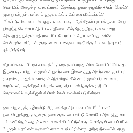
வெளியில் அழைத்து வரவுள்ளனர். இதன்படி முதல் குழுவில் 4 பேர், இரண்டு,
மூன்று மற்றும் நான்காம் குழுக்களில் 3 பேர் என பிரிக்கப்பட்டு
மீட்கப்படுகின்றனர். மிக குறுகலான பாதை, ஆக்சிஜன் பற்றாக்குறை, சேறு
நிறைந்த வெள்ளம் ஆகிய சூழ்நிலைகளில், நேரத்திற்கும், கனமழை
அச்சுறுத்தலுக்கும் எதிரான மீட்பு போராட்டம் தொடங்கியது. உள்ளே
சென்றுள்ள வீரர்கள், குறுகலான பாதையை எந்திரத்தால் குடைந்து வழி
ஏற்படுத்தினர்.
சிறுவர்களை மீட்பதற்கான திட்டத்தை தாய்லாந்து அரசு வெளியிட்டுள்ளது.
இதன்படி, கயிறுகள் மூலம் சிறுவர்களை இணைத்து, அவர்களுக்கு மீட்புக்
குழுவினர் முதுகில் சுமக்கும் ஆக்சிஜன் சிலிண்டர் மூலம் பிராண வாயு
வழங்குவர். ஆக்சிஜன் பற்றாக்குறை ஏற்படாமல் இருக்க குறிப்பிட்ட
தொலைவில் ஆக்சிஜன் சிலிண்டர்கள் வைக்கப்படுகின்றன.
ஒரு சிறுவருக்கு இரண்டு வீரர் என்கிற அடிப்படையில் மீட்புப் பணி
நடைபெறுகிறது. முதல் குழுவை குகையை விட்டு வெளியே அழைத்து வர
11 மணி நேரம் ஆகும் எனக் கணக்கிடப்பட்டுள்ளது. மொத்த பேரையும் மீட்க
2 முதல் 4 நாட்கள் ஆகலாம் எனக் கூறப்பட்டுள்ளது. இந்த நிலையில், ஆறு