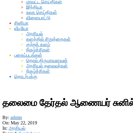
மாவட்ட செய்திகள்
இந்தியா
உலக செய்திகள்
விளையாட்டு
சினிமா
வீடியோ
அரசியல்
களத்தில் சிறுத்தைகள்
குற்றக் களம்
நிகழ்ச்சிகள்
புகைப்படங்கள்
தொல்.திருமாவளவன்
அரசியல் தலைவர்கள்
நிகழ்ச்சிகள்
தொடர்புக்கு
தலைமை தேர்தல் ஆணையர் சுனில
By:
admin
On:
May 22, 2019
In:
அரசியல்