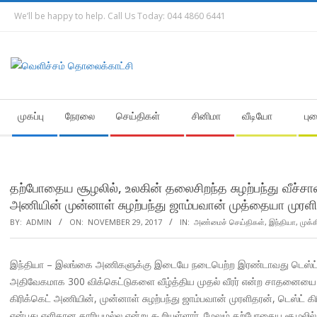
Skip
We’ll be happy to help. Call Us Today: 044 4860 6441
to
content
Secondary
முகப்பு
நேரலை
செய்திகள்
சினிமா
வீடியோ
பு
Navigation
Menu
தற்போதைய சூழலில், உலகின் தலைசிறந்த சுழற்பந்து வீச்ச
அணியின் முன்னாள் சுழற்பந்து ஜாம்பவான் முத்தையா முரளிதர
BY:
ADMIN
ON:
NOVEMBER 29, 2017
IN:
அண்மைச் செய்திகள்
,
இந்தியா
,
முக்
இந்தியா – இலங்கை அணிகளுக்கு இடையே நடைபெற்ற இரண்டாவது டெஸ்ட் போட
அதிவேகமாக 300 விக்கெட்டுகளை வீழ்த்திய முதல் வீரர் என்ற சாதனையை அ
கிரிக்கெட் அணியின், முன்னாள் சுழற்பந்து ஜாம்பவான் முரளிதரன், டெஸ்ட் கி
என்பது எளிதான காரியமல்ல என்று கூறியுள்ளார். மேலும் தற்போதைய சூழலில்,