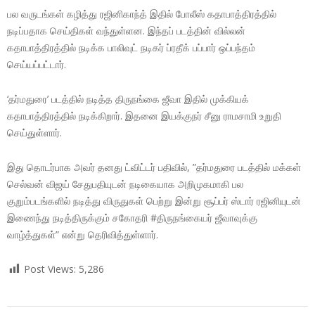
பல வருடங்கள் கழித்து ரஜினிகாந்த் இதில் போலீஸ் கதாபாத்திரத்தில்
நடிப்பதாக செய்திகள் வந்துள்ளன. இந்தப் படத்தின் வில்லன்
கதாபாத்திரத்தில் நடிக்க பாலிவுட் நடிகர் ப்ரதீக் பப்பார் ஒப்பந்தம்
செய்யப்பட்டார்.
‘தர்மதுரை’ படத்தில் நடித்த திருநங்கை ஜீவா இதில் முக்கியக்
கதாபாத்திரத்தில் நடிக்கிறார். இதனை இயக்குநர் சீனு ராமசாமி உறுதி
செய்துள்ளார்.
இது தொடர்பாக அவர் தனது ட்விட்டர் பதிவில், ”தர்மதுரை படத்தில் மக்கள்
செல்வன் விஜய் சேதுபதியுடன் நடிகையாக அறிமுகமாகி பல
குறும்படங்களில் நடித்து விருதுகள் பெற்று இன்று சூப்பர் ஸ்டார் ரஜினியுடன்
இணைந்து நடித்திருக்கும் சகோதரி #திருநங்கையர் ஜீவாவுக்கு
வாழ்த்துகள்” என்று தெரிவித்துள்ளார்.
Post Views:
5,286
2019-