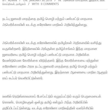
BY:
ADMIN
ON:
JANUARY 30, 2019
IN:
அண்மைச் செய்திகள்
,
இந்தியா
,
உலக
செய்திகள்
,
தமிழகம்
WITH:
0 COMMENTS
நடப்பு ஜனவரி மாதத்தை தமிழ் மொழி மற்றும் பண்பாட்டு மாதமாக
அமெரிக்காவின் வடக்கு கரோலினா மாநிலம் அறிவித்துள்ளது.
அமெரிக்காவின் வடக்கு கரோலினாவில் தமிழர்கள் அதிகளவில் வசித்து
வருகின்றனர். இந்நிலையில் அங்குள்ள தமிழ்ச்சங்கம் இந்த மாதமான
ஜனவரியை தமிழ் மொழி மற்றும் பண்பாட்டு மாதமாக அறிவிக்க
வேண்டுமென கோரிக்கை விடுத்தனர். இந்த கோரிக்கையை ஏற்றுள்ள
கரோலினா மாநில அரசு நடப்பு ஜனவரி மாதத்தை தமிழ் மொழி மற்றும்
பண்பாட்டு மாதமாக அறிவித்துள்ளது. இதற்கான ஆணையை மாநில ஆளுநர்
ராய் கூப்பர் வெளியிட்டுள்ளார்.
உலகில் நெடுங்காலமாகப் பேசப்பட்டும் எழுதப்பட்டும் வரும் பெருமையைக்
கொண்ட மொழிகளுள் ஒன்று தமிழ் என்றும் அந்த அறிவிப்பில்
குறிப்பிடப்பட்டுள்ளது. வடக்கு கரோலினா மாநிலத்தின் வளர்ச்சியில்