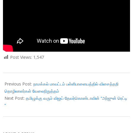
Post Views:
1,547
2019-
01-
Previous Post:
நாமக்கல் மாவட்டம் பள்ளிபாளையத்தில் விசைத்தறி
30
தொழிலாளர்கள் வேலைநிறுத்தம்
Next Post:
தமிழுக்கு வரும் விஜய் தேவர்கொண்டாவின் “அர்ஜுன் ரெட்டி
“