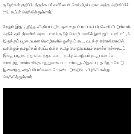
தமிழர்கள் குறிப்பிடத்தக்க பங்களிப்பைச் செய்திருப்பதாக அந்த அறிவிப்பில்
ராய் கூப்பர் தெரிவித்துள்ளார்.
மேலும் இது குறித்த வீடியோ பதிவு ஒன்றையும் ராய் கூப்பர் வெளியிட்டுள்ளார்.
அதில் தமிழர்களின் அடையாளம் தமிழ் மொழி. உலகில் இன்னும் பயன்பாட்டில்
இருக்கும் பழமையான மொழிகளில் ஒன்றும் கூட. வடக்கு கரோலினாவில்
வசிக்கும் தமிழர்கள் சிறப்பு மிக்க தமிழ் மொழியையும் கலாச்சாரத்தையும்
இங்கு பாதுகாத்து வளர்த்துள்ளனர். தமிழ் மொழியும் நமது கலாச்சார
வரலாற்று வளர்ச்சிக்கு உறுதுணையாக உள்ளது. அதன்படி தமிழர்களோடு
இணைந்து தைப் பொங்கலை கொண்டாடுவதில் மகிழ்ச்சி என்று
தெரிவித்துள்ளார்.