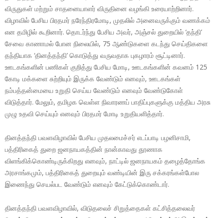
விருதுகள் மற்றும் சாதனையாளர் விருதினை வழங்கி உரையாற்றினார்.
விழாவில் பேசிய பிரதமர் நரேந்திரமோடி, முதலில் அனைவருக்கும் வணக்கம்
என தமிழில் கூறினார். தொடர்ந்து பேசிய அவர், அஞ்சல் துறையில் ‘தந்தி’
சேவை காணாமல் போன நிலையில், 75 ஆண்டுகளை கடந்து செய்திகளை
தந்தியாக ‘தினத்தந்தி’ கொடுத்து வருவதாக புகழாரம் சூட்டினார்.
ஊடகங்களின் பணிகள் குறித்து பேசிய மோடி, ஊடகங்களின் கவனம் 125
கோடி மக்களை சுற்றியும் இருக்க வேண்டும் எனவும், ஊடகங்கள்
நம்பத்தன்மையை உறுதி செய்ய வேண்டும் எனவும் வேண்டுகோள்
விடுத்தார். மேலும், தமிழக வெள்ள நிவாரணப் பாதிப்புகளுக்கு மத்திய அரசு
முழு உதவி செய்யும் எனவும் பிரதமர் மோடி உறுதியளித்தார்.
தினத்தந்தி பவளவிழாவில் பேசிய முதலமைச்சர் எடப்பாடி பழனிசாமி,
பத்திரிகைத் துறை ஜனநாயகத்தின் நான்காவது தூணாக
விளங்கிக்கொண்டிருக்கிறது எனவும், நாட்டில் ஜனநாயகம் தழைத்தோங்க
அரசாங்கமும், பத்திரிகைத் துறையும் வண்டியின் இரு சக்கரங்கள்போல
இணைந்து செயல்பட வேண்டும் எனவும் கேட்டுக்கொண்டார்.
தினத்தந்தி பவளவிழாவில், விடுதலைச் சிறுத்தைகள் கட்சித்தலைவர்