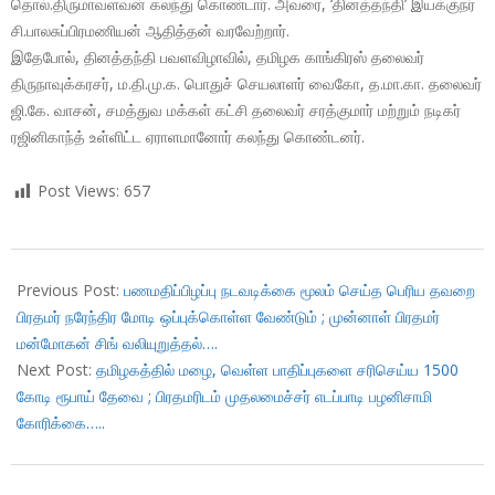
தொல்.திருமாவளவன் கலந்து கொண்டார். அவரை, ‘தினத்தந்தி’ இயக்குநர்
சி.பாலசுப்பிரமணியன் ஆதித்தன் வரவேற்றார்.
இதேபோல், தினத்தந்தி பவளவிழாவில், தமிழக காங்கிரஸ் தலைவர்
திருநாவுக்கரசர், ம.தி.மு.க. பொதுச் செயலாளர் வைகோ, த.மா.கா. தலைவர்
ஜி.கே. வாசன், சமத்துவ மக்கள் கட்சி தலைவர் சரத்குமார் மற்றும் நடிகர்
ரஜினிகாந்த் உள்ளிட்ட ஏராளமானோர் கலந்து கொண்டனர்.
Post Views:
657
2017-
11-
Previous Post:
பணமதிப்பிழப்பு நடவடிக்கை மூலம் செய்த பெரிய தவறை
07
பிரதமர் நரேந்திர மோடி ஒப்புக்கொள்ள வேண்டும் ; முன்னாள் பிரதமர்
மன்மோகன் சிங் வலியுறுத்தல்….
Next Post:
தமிழகத்தில் மழை, வெள்ள பாதிப்புகளை சரிசெய்ய 1500
கோடி ரூபாய் தேவை ; பிரதமரிடம் முதலமைச்சர் எடப்பாடி பழனிசாமி
கோரிக்கை…..