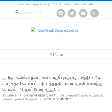
Skip
We’ll be happy to help. Call Us Today: 044 4860 6441
to
Search
facebook
twitter
youtube
google
content
Secondary
Menu
Navigation
Menu
தமிழக வெள்ள நிவாரணப் பாதிப்புகளுக்கு மத்திய அரசு
முழு உதவி செய்யும் ; தினத்தந்தி பவளவிழாவில் கலந்து
கொண்ட பிரதமர் மோடி உறுதி….
BY:
ADMIN
ON:
NOVEMBER 7, 2017
IN:
அண்மைச் செய்திகள்
,
அரசியல்
,
தமிழகம்
,
முக்கியச் செய்திகள்
WITH:
0 COMMENTS