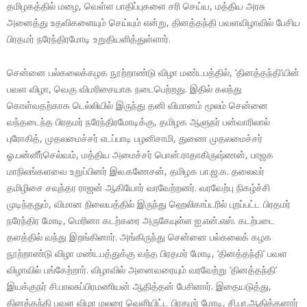
தமிழகத்தில் மழை, வெள்ள பாதிப்புகளை சரி செய்ய, மத்திய அரசு
அனைத்து உதவிகளையும் செய்யும் என்று, தினத்தந்தி பவளவிழாவில் பேசிய
பிரதமர் நரேந்திரமோடி உறுதியளித்துள்ளார்.
சென்னை பல்கலைக்கழக நூற்றாண்டு விழா மண்டபத்தில், ‘தினத்தந்தி’யின்
பவள விழா, வெகு விமரிசையாக நடைபெற்றது. இதில் கலந்து
கொள்வதற்காக டெல்லியில் இருந்து தனி விமானம் மூலம் சென்னை
வந்தடைந்த பிரதமர் நரேந்திரமோடிக்கு, தமிழக ஆளுநர் பன்வாரிலால்
புரோகித், முதலமைச்சர் எடப்பாடி பழனிசாமி, துணை முதலமைச்சர்
ஓ.பன்னீர்செல்வம், மத்திய அமைச்சர் பொன்.ராதாகிருஷ்ணன், பாஜக
மாநிலங்களவை உறுப்பினர் இல.கணேசன், தமிழக பா.ஜ.க. தலைவர்
தமிழிசை சவுந்தர ராஜன் ஆகியோர் வரவேற்றனர். வரவேற்பு நிகழ்ச்சி
முடிந்ததும், விமான நிலையத்தில் இருந்து ஹெலிகாப்டரில் புறப்பட்ட பிரதமர்
நரேந்திர மோடி, மெரினா கடற்கரை அருகேயுள்ள ஐ.என்.எஸ். கடற்படை
தளத்தில் வந்து இறங்கினார். அங்கிருந்து சென்னை பல்கலைக் கழக
நூற்றாண்டு விழா மண்டபத்துக்கு வந்த பிரதமர் மோடி, ‘தினத்தந்தி’ பவள
விழாவில் பங்கேற்றார். விழாவில் அனைவரையும் வரவேற்று ‘தினத்தந்தி’
இயக்குநர் சி.பாலசுப்பிரமணியன் ஆதித்தன் பேசினார். இதையடுத்து,
தினத்தந்தி பவள விழா மலரை வெளியிட்ட பிரதமர் மோடி, சி.பா.ஆதித்தனார்