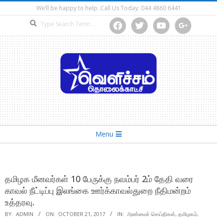
Skip
We’ll be happy to help. Call Us Today: 044 4860 6441
to
Search
facebook
twitter
youtube
google
content
Secondary
Menu
Navigation
Menu
தமிழக மீனவர்கள் 10 பேருக்கு நவம்பர் 2ம் தேதி வரை
காவல் நீட்டிப்பு இலங்கை ஊர்க்காவல்துறை நீதிமன்றம்
உத்தரவு.
BY:
ADMIN
ON:
OCTOBER 21, 2017
IN:
அண்மைச் செய்திகள்
,
தமிழகம்
,