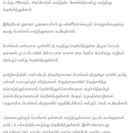
பெற்று சீரோடும், சிறப்போடும் வாழ்ந்திட வேண்டுமென்று வாழ்த்து
தெரிவித்துள்ளார்.
இதேபோல் துணை முதலமைச்சர் ஓ.பன்னீர்செல்வமும் பொதுமக்களுக்கு
தமது பொங்கல் வாழ்த்துகளை கூறியுள்ளார்.
பொங்கல் பண்டிகை முன்னிட்டு கருத்து தெரிவித்துள்ள திமுக செயல்
தலைவர் மு.க.ஸ்டாலின் நிச்சயமாக நாளை தை பிறக்க போகிறது. வழியும்
பிறக்கும் என்று தெரிவித்துள்ளார்.
தமிழினத்தின் பாரம்பரியத் திருவிழாவான பொங்கல் திருவிழா நாளில் தமிழ்
மக்கள் யாவருக்கும் விடுதலைச் சிறுத்தைகளின் நெஞ்சார்ந்த
நல்வாழ்த்துக்களைத் தெரிவித்துக்கொள்வதாக எழுச்சித்தமிழர்
தொல்.திருமாவளவன் தெரிவித்துள்ளார். மேலும் உழவுத்தொழிலைப்
பாதுகாக்க பொங்கல் திருநாளில் உறுதியேற்போம் என்றும் அவர் கூறியுள்ளார்.
அனைவருக்கும் பொங்கல் நன்னாள் வாழ்த்துக்களை நடிகர் கமல்ஹாசன்
டிவிட்டர் பக்கத்தில் வாழ்த்து தெரிவித்துள்ளார். இனி விதைப்பது
நற்பயிராகட்டும். வாழிய செந்தமிழ் வாழ்க நற்றமிழர். வாழிய பாரத