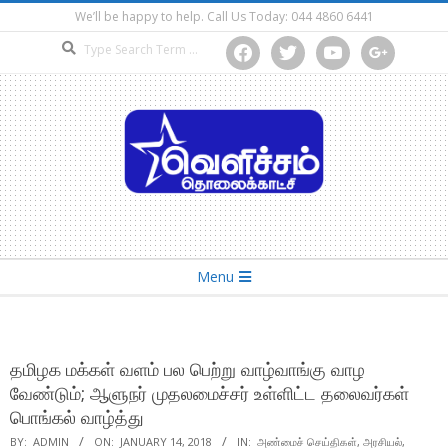
Skip
We’ll be happy to help. Call Us Today: 044 4860 6441
to
Search
facebook
twitter
youtube
google
content
Secondary
Menu
Navigation
Menu
தமிழக மக்கள் வளம் பல பெற்று வாழ்வாங்கு வாழ
வேண்டும்; ஆளுநர் முதலமைச்சர் உள்ளிட்ட தலைவர்கள்
பொங்கல் வாழ்த்து
BY:
ADMIN
ON:
JANUARY 14, 2018
IN:
அண்மைச் செய்திகள்
,
அரசியல்
,