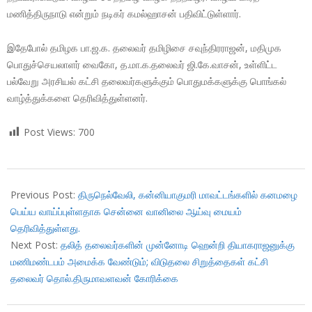
மணித்திருநாடு என்றும் நடிகர் கமல்ஹாசன் பதிவிட்டுள்ளார்.
இதேபோல் தமிழக பா.ஜ.க. தலைவர் தமிழிசை சவுந்திரராஜன், மதிமுக
பொதுச்செயலாளர் வைகோ, த.மா.க.தலைவர் ஜி.கே.வாசன், உள்ளிட்ட
பல்வேறு அரசியல் கட்சி தலைவர்களுக்கும் பொதுமக்களுக்கு பொங்கல்
வாழ்த்துக்களை தெரிவித்துள்ளனர்.
Post Views:
700
2018-
01-
Previous Post:
திருநெல்வேலி, கன்னியாகுமரி மாவட்டங்களில் கனமழை
14
பெய்ய வாய்ப்புள்ளதாக சென்னை வானிலை ஆய்வு மையம்
தெரிவித்துள்ளது.
Next Post:
தலித் தலைவர்களின் முன்னோடி ஹென்றி தியாகராஜனுக்கு
மணிமண்டபம் அமைக்க வேண்டும்; விடுதலை சிறுத்தைகள் கட்சி
தலைவர் தொல்.திருமாவளவன் கோரிக்கை