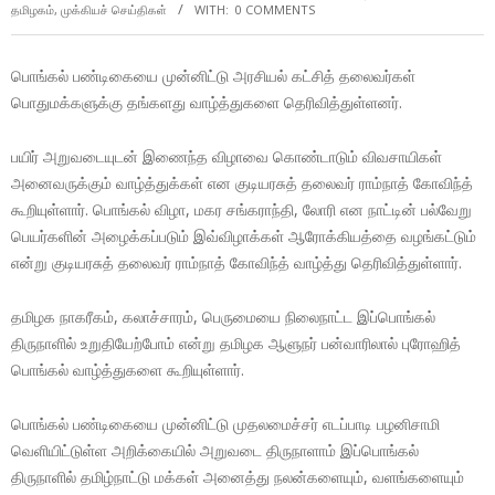
தமிழகம்
,
முக்கியச் செய்திகள்
WITH:
0 COMMENTS
பொங்கல் பண்டிகையை முன்னிட்டு அரசியல் கட்சித் தலைவர்கள்
பொதுமக்களுக்கு தங்களது வாழ்த்துகளை தெரிவித்துள்ளனர்.
பயிர் அறுவடையுடன் இணைந்த விழாவை கொண்டாடும் விவசாயிகள்
அனைவருக்கும் வாழ்த்துக்கள் என குடியரசுத் தலைவர் ராம்நாத் கோவிந்த்
கூறியுள்ளார். பொங்கல் விழா, மகர சங்கராந்தி, லோரி என நாட்டின் பல்வேறு
பெயர்களின் அழைக்கப்படும் இவ்விழாக்கள் ஆரோக்கியத்தை வழங்கட்டும்
என்று குடியரசுத் தலைவர் ராம்நாத் கோவிந்த் வாழ்த்து தெரிவித்துள்ளார்.
தமிழக நாகரீகம், கலாச்சாரம், பெருமையை நிலைநாட்ட இப்பொங்கல்
திருநாளில் உறுதியேற்போம் என்று தமிழக ஆளுநர் பன்வாரிலால் புரோஹித்
பொங்கல் வாழ்த்துகளை கூறியுள்ளார்.
பொங்கல் பண்டிகையை முன்னிட்டு முதலமைச்சர் எடப்பாடி பழனிசாமி
வெளியிட்டுள்ள அறிக்கையில் அறுவடை திருநாளாம் இப்பொங்கல்
திருநாளில் தமிழ்நாட்டு மக்கள் அனைத்து நலன்களையும், வளங்களையும்