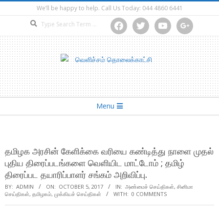
Skip
We’ll be happy to help. Call Us Today: 044 4860 6441
to
Search
facebook
twitter
youtube
google
content
Secondary
Menu
Navigation
Menu
தமிழக அரசின் கேளிக்கை வரியை கண்டித்து நாளை முதல்
புதிய திரைப்படங்களை வெளியிட மாட்டோம் ; தமிழ்
திரைப்பட தயாரிப்பாளர் சங்கம் அறிவிப்பு.
BY:
ADMIN
ON:
OCTOBER 5, 2017
IN:
அண்மைச் செய்திகள்
,
சினிமா
செய்திகள்
,
தமிழகம்
,
முக்கியச் செய்திகள்
WITH:
0 COMMENTS