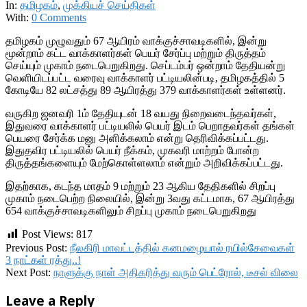
In:
தமிழகம்
,
முக்கியச் செய்திகள்
With:
0 Comments
தமிழகம் முழுவதும் 67 ஆயிரம் வாக்குச்சாவடிகளில், இன்று
மூன்றாம் கட்ட வாக்காளர்கள் பெயர் சேர்ப்பு மற்றும் திருத்தம்
செய்யும் முகாம் நடைபெறுகிறது. செப்டம்பர் ஒன்றாம் தேதியன்று
வெளியிடப்பட்ட வரைவு வாக்காளர் பட்டியலின்படி, தமிழகத்தில் 5
கோடியே 82 லட்சத்து 89 ஆயிரத்து 379 வாக்காளர்கள் உள்ளனர்.
வருகிற ஜனவரி 1ம் தேதியுடன் 18 வயது நிறைவடைந்தவர்கள்,
இதுவரை வாக்காளர் பட்டியலில் பெயர் இடம் பெறாதவர்கள் தங்கள்
பெயரை சேர்க்க மனு அளிக்கலாம் என்று தெரிவிக்கப்பட்டது.
இதுதவிர பட்டியலில் பெயர் நீக்கம், முகவரி மாற்றம் போன்ற
திருத்தங்களையும் மேற்கொள்ளலாம் என்றும் அறிவிக்கப்பட்டது.
இதற்காக, கடந்த மாதம் 9 மற்றும் 23 ஆகிய தேதிகளில் சிறப்பு
முகாம் நடைபெற்ற நிலையில், இன்று 3வது கட்டமாக, 67 ஆயிரத்து
654 வாக்குச்சாவடிகளிலும் சிறப்பு முகாம் நடைபெறுகிறது
Post Views:
817
2018-
Previous Post:
நீலகிரி மாவட்டத்தில் கனமழையால் ரயில்சேவைகள்
10-
3 நாட்கள் ரத்து..!
07
Next Post:
நாளுக்கு நாள் அதிகரித்து வரும் பெட்ரோல், டீசல் விலை
Leave a Reply