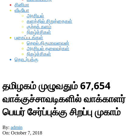
சினிமா
வீடியோ
அரசியல்
களத்தில் சிறுத்தைகள்
குற்றக் களம்
நிகழ்ச்சிகள்
புகைப்படங்கள்
தொல்.திருமாவளவன்
அரசியல் தலைவர்கள்
நிகழ்ச்சிகள்
தொடர்புக்கு
தமிழகம் முழுவதும் 67,654
வாக்குச்சாவடிகளில் வாக்காளர்
பெயர் சேர்ப்புக்கு சிறப்பு முகாம்
By:
admin
On:
October 7, 2018