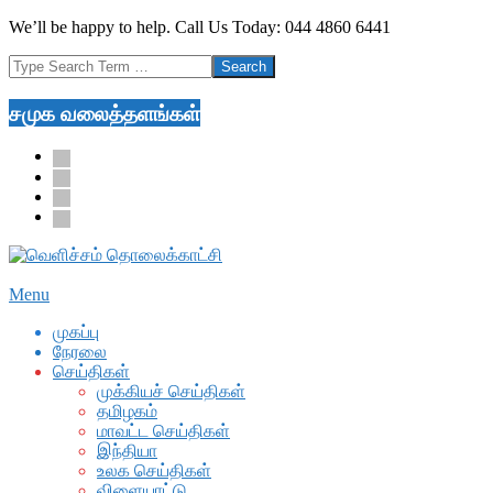
Skip
We’ll be happy to help. Call Us Today: 044 4860 6441
to
Search
content
சமுக வலைத்தளங்கள்
facebook
twitter
youtube
google
Secondary
Menu
Navigation
முகப்பு
Menu
நேரலை
செய்திகள்
முக்கியச் செய்திகள்
தமிழகம்
மாவட்ட செய்திகள்
இந்தியா
உலக செய்திகள்
விளையாட்டு