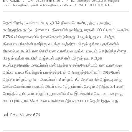
BY:
ADMIN
ON:
DECEMBER 8, 2017
IN:
அண்மைச் செய்திகள்
,
தமிழகம்
,
மாவட்ட செய்திகள்
,
முக்கியச் செய்திகள்
,
வானிலை
WITH:
0 COMMENTS
தென்கிழக்கு வங்ககடல் பகுதியில் நிலை கொண்டிருந்த குறைந்த
காற்றழுத்த தாழ்வு நிலை வட திசையில் நகர்ந்து, மசூலிபலிப்பட்டினம் அருகே
875கி.மீ தொலைவில் நிலைகொண்டுள்ளது. மேலும் இது வட மேற்கு
திசையை நோக்கி நகர்ந்து வடக்கு ஆந்திரா மற்றும் ஒரிசா பகுதிகளில்
நிலைபெற கூடும் என சென்னை வானிலை ஆய்வு மையம் தெரிவித்துள்ளது.
மேலும் வங்க கடலின் ஆழ்கடல் பகுதிகள் மற்றும் வட தமிழக
கடல்பகுதிகளில் மீனவர்கள் மீன் பிடிக்க செல்லவேண்டாம் என வானிலை
ஆய்வு மைய இயக்குநர் பாலச்சந்திரன் அறிவுறுத்தியுள்ளார். அதேபோல்
ஆந்திர மற்றும் ஒரிசா மீனவர்கள் 8 மற்றும் 9ம் தேதிகளில் ஆழ்கடலுக்கு
செல்லவேண்டாம் எனவும் அவர் எச்சரித்துள்ளார். மேலும் அடுத்த 24 மணி
நேரத்தில் தமிழகம் மற்றும் புதுவையில் சில இடங்களில் லேசான மழைக்கு
வாய்ப்புள்ளதாக சென்னை வானிலை ஆய்வு மையம் தெரிவித்துள்ளது.
Post Views:
676