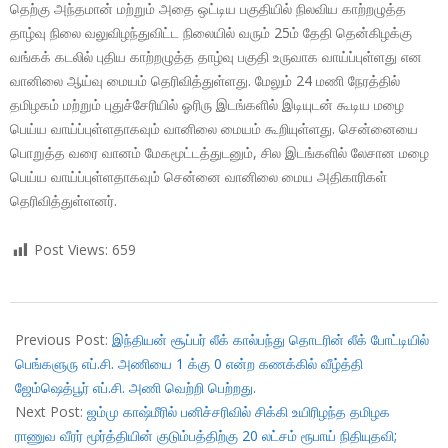
தெற்கு அந்தமான் மற்றும் அதை ஒட்டிய பகுதியில் நிலவிய காற்றழுத்த
தாழ்வு நிலை வலுவிழந்துவிட்ட நிலையில் வரும் 25ம் தேதி தென்கிழக்கு
வங்கக் கடலில் புதிய காற்றழுத்த தாழ்வு பகுதி உருவாக வாய்ப்புள்ளது என
வானிலை ஆய்வு மையம் தெரிவித்துள்ளது. மேலும் 24 மணி நேரத்தில்
தமிழகம் மற்றும் புதுச்சேரியில் ஓரிரு இடங்களில் இடியுடன் கூடிய மழை
பெய்ய வாய்ப்புள்ளதாகவும் வானிலை மையம் கூறியுள்ளது. சென்னையை
பொறுத்த வரை வானம் மேகமூட்டத்துடனும், சில இடங்களில் லேசான மழை
பெய்ய வாய்ப்புள்ளதாகவும் சென்னை வானிலை மைய அதிகாரிகள்
தெரிவித்துள்ளனர்.
Post Views:
659
2017-
12-
Previous Post:
இந்தியன் சூப்பர் லீக் கால்பந்து தொடரின் லீக் போட்டியில்
22
பெங்களுரு எப்.சி. அணியை 1 க்கு 0 என்ற கணக்கில் வீழ்த்தி
ஜேம்ஷெத்பூர் எப்.சி. அணி வெற்றி பெற்றது.
Next Post:
ஜம்மு காஷ்மீரில் பனிச்சரிவில் சிக்கி உயிரிழந்த தமிழக
ராணுவ வீரர் மூர்த்தியின் குடும்பத்திற்கு 20 லட்சம் ரூபாய் நிதியுதவி;