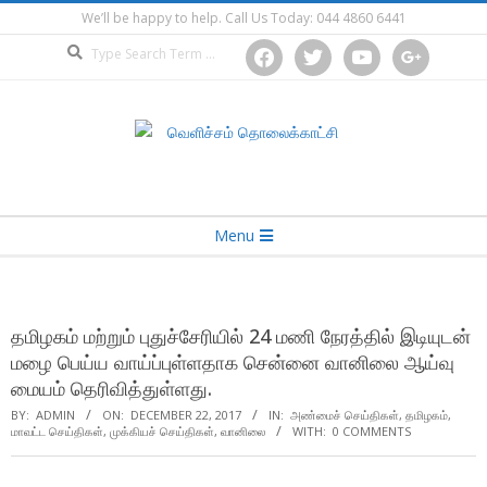
Skip
We’ll be happy to help. Call Us Today: 044 4860 6441
to
Search
facebook
twitter
youtube
google
content
Secondary
Menu
Navigation
Menu
தமிழகம் மற்றும் புதுச்சேரியில் 24 மணி நேரத்தில் இடியுடன்
மழை பெய்ய வாய்ப்புள்ளதாக சென்னை வானிலை ஆய்வு
மையம் தெரிவித்துள்ளது.
BY:
ADMIN
ON:
DECEMBER 22, 2017
IN:
அண்மைச் செய்திகள்
,
தமிழகம்
,
மாவட்ட செய்திகள்
,
முக்கியச் செய்திகள்
,
வானிலை
WITH:
0 COMMENTS