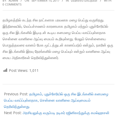
BY:
ADMIN
ON:
SEPTEMBER 15, 2017
IN:
வெளிச்சம் செய்திகள்
WITH:
0 COMMENTS
தமிழகத்தில் கடந்த சில நாட்களாக பரவலாக மழை பெய்து வருகிறது.
இந்நிலையில், வெப்பச்சலனம் காரணமாக தமிழகம் மற்றும் புதுச்சேரியில்
ஒரு சில இடங்களில் இடியுடன் கூடிய கனமழை பெய்ய வாய்ப்புள்ளதாக
சென்னை வானிலை ஆய்வு மையம் கூறியுள்ளது. மேலும் சென்னையை
பொறுத்தவரை வானம் மேக மூட்டத்துடன் காணப்படும் என்றும், நகரின் ஒரு
சில இடங்களில் இரவு நேரங்களில் மழை பெய்யும் என்றும் வானிலை ஆய்வு
மைய அதிகாரிகள் தெரிவித்துள்ளனர்.
Post Views:
1,011
2017-
09-
Previous Post:
தமிழகம், புதுச்சேரியில் ஒரு சில இடங்களில் கனமழை
15
பெய்ய வாய்ப்புள்ளதாக, சென்னை வானிலை ஆய்வுமையம்
தெரிவித்துள்ளது.
Next Post:
அரசியலுக்கு வரும்படி நடிகர் ரஜினிகாந்துக்கு கமல்ஹாசன்