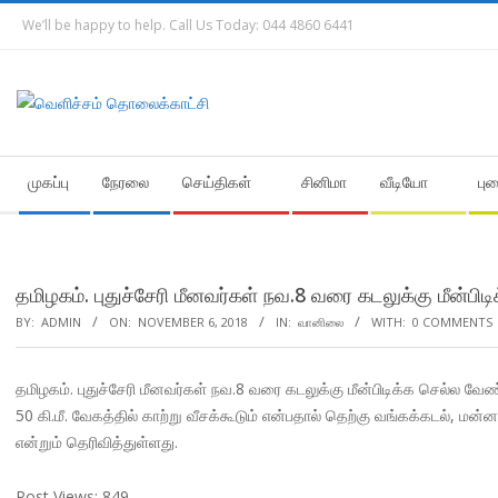
Skip
We’ll be happy to help. Call Us Today: 044 4860 6441
to
content
Secondary
முகப்பு
நேரலை
செய்திகள்
சினிமா
வீடியோ
பு
Navigation
Menu
தமிழகம். புதுச்சேரி மீனவர்கள் நவ.8 வரை கடலுக்கு மீன்ப
BY:
ADMIN
ON:
NOVEMBER 6, 2018
IN:
வானிலை
WITH:
0 COMMENTS
தமிழகம். புதுச்சேரி மீனவர்கள் நவ.8 வரை கடலுக்கு மீன்பிடிக்க செல்ல
50 கி.மீ. வேகத்தில் காற்று வீசக்கூடும் என்பதால் தெற்கு வங்கக்கடல், மன
என்றும் தெரிவித்துள்ளது.
Post Views:
849