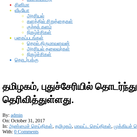
சினிமா
வீடியோ
அரசியல்
களத்தில் சிறுத்தைகள்
குற்றக் களம்
நிகழ்ச்சிகள்
புகைப்படங்கள்
தொல்.திருமாவளவன்
அரசியல் தலைவர்கள்
நிகழ்ச்சிகள்
தொடர்புக்கு
தமிழகம், புதுச்சேரியில் தொடர்
தெரிவித்துள்ளது.
By:
admin
On:
October 31, 2017
In:
அண்மைச் செய்திகள்
,
தமிழகம்
,
மாவட்ட செய்திகள்
,
முக்கியச் 
With:
0 Comments