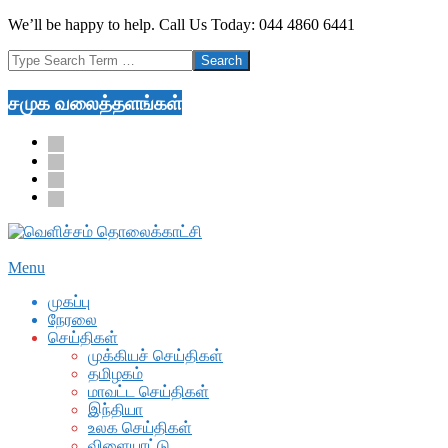
Skip
We’ll be happy to help. Call Us Today: 044 4860 6441
to
Search
content
சமுக வலைத்தளங்கள்
facebook
twitter
youtube
google
Secondary
Menu
Navigation
முகப்பு
Menu
நேரலை
செய்திகள்
முக்கியச் செய்திகள்
தமிழகம்
மாவட்ட செய்திகள்
இந்தியா
உலக செய்திகள்
விளையாட்டு