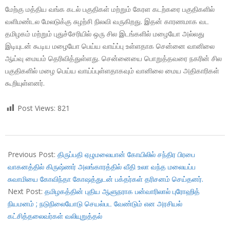
மேற்கு மத்திய வங்க கடல் பகுதிகள் மற்றும் கேரள கடற்கரை பகுதிகளில்
வளிமண்டல மேலடுக்கு சுழற்சி நிலவி வருகிறது. இதன் காரணமாக வட
தமிழகம் மற்றும் புதுச்சேரியில் ஒரு சில இடங்களில் மழையோ அல்லது
இடியுடன் கூடிய மழையோ பெய்ய வாய்ப்பு உள்ளதாக சென்னை வானிலை
ஆய்வு மையம் தெரிவித்துள்ளது. சென்னையை பொறுத்தவரை நகரின் சில
பகுதிகளில் மழை பெய்ய வாய்ப்புள்ளதாகவும் வானிலை மைய அதிகாரிகள்
கூறியுள்ளனர்.
Post Views:
821
2017-
09-
Previous Post:
திருப்பதி ஏழுமலையான் கோயிலில் சந்திர பிரபை
30
வாகனத்தில் கிருஷ்ணர் அலங்காரத்தில் வீதி உலா வந்த மலையப்ப
சுவாமியை கோவிந்தா கோஷத்துடன் பக்தர்கள் தரிசனம் செய்தனர்.
Next Post:
தமிழகத்தின் புதிய ஆளுநராக பன்வாரிலால் புரோஹித்
நியமனம் ; நடுநிலையோடு செயல்பட வேண்டும் என அரசியல்
கட்சித்தலைவர்கள் வலியுறுத்தல்