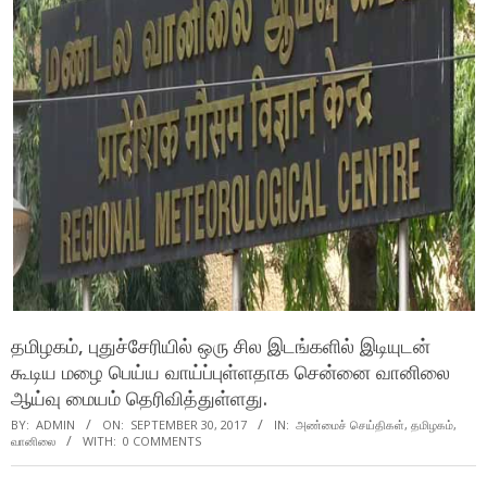
தமிழகம், புதுச்சேரியில் ஒரு சில இடங்களில் இடியுடன்
கூடிய மழை பெய்ய வாய்ப்புள்ளதாக சென்னை வானிலை
ஆய்வு மையம் தெரிவித்துள்ளது.
BY:
ADMIN
ON:
SEPTEMBER 30, 2017
IN:
அண்மைச் செய்திகள்
,
தமிழகம்
,
வானிலை
WITH:
0 COMMENTS