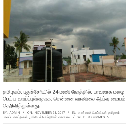
தமிழகம், புதுச்சேரியில் 24 மணி நேரத்தில், பரவலாக மழை
பெய்ய வாய்ப்புள்ளதாக, சென்னை வானிலை ஆய்வு மையம்
தெரிவித்துள்ளது.
BY:
ADMIN
ON:
NOVEMBER 21, 2017
IN:
அண்மைச் செய்திகள்
,
தமிழகம்
,
மாவட்ட செய்திகள்
,
முக்கியச் செய்திகள்
,
வானிலை
WITH:
0 COMMENTS