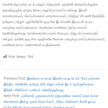
தென்மேற்கு வங்க கடல் மற்றும் அந்தமான் பகுதியில் நிலைப்பெற்றுள்ள
குறைந்தழுத்த தாழ்வு நிலை, வலுப்பெற வாய்ப்பு உள்ளது. இதன்
காரணமாகவும், வெப்பச்சலனம் காரணமாகவும், அடுத்த 24 மணி நேரத்தில்
தமிழகம் மற்றும் புதுச்சேரியில் ஒரு சில இடங்களில் இடியுடன் கூடிய
மழைக்கு வாய்ப்புள்ளதாக, சென்னை வானிலை ஆய்வு மையம்
தெரிவித்துள்ளது. சென்னையில் வானம் மேகமூட்டத்துடன் காணப்படும்
என்றும், நகரின் ஒரு சில பகுதிகளில் லேசான மழைக்கு வாய்ப்புள்ளதாகவும்,
வானிலை மைய அதிகாரிகள் கூறியுள்ளனர்.
Post Views:
794
2017-
11-
Previous Post:
இலங்கை உடனான இரண்டாவது டெஸ்ட் போட்டிக்கான
21
இந்திய அணியில், தமிழக வீரர் விஜய் சங்கர் இடம் பிடித்துள்ளதாக
இந்திய கிரிக்கெட் வாரியம் அறிவித்துள்ளது.
Next Post:
முன்னாள் முதலமைச்சர் ஜெயலலிதா மரணம் தொடர்பான
விசாரணை இன்று முதல் தொடக்கம் ; சிறப்பு அதிகாரம் கோரி ஓய்வு
பெற்ற நீதிபதி ஆறுமுகசாமி தமிழக அரசுக்கு கடிதம்….