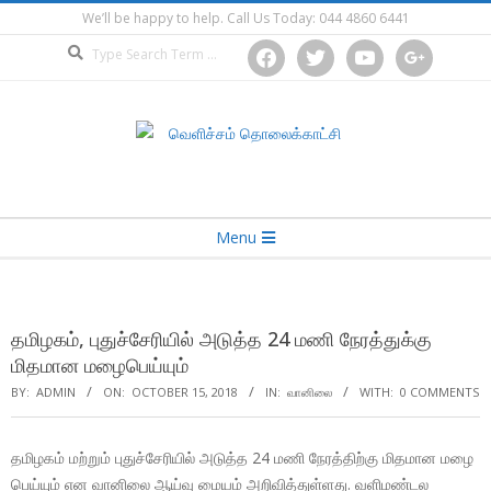
Skip
We’ll be happy to help. Call Us Today: 044 4860 6441
to
Search
facebook
twitter
youtube
google
content
Secondary
Menu
Navigation
Menu
தமிழகம், புதுச்சேரியில் அடுத்த 24 மணி நேரத்துக்கு
மிதமான மழைபெய்யும்
BY:
ADMIN
ON:
OCTOBER 15, 2018
IN:
வானிலை
WITH:
0 COMMENTS
தமிழகம் மற்றும் புதுச்சேரியில் அடுத்த 24 மணி நேரத்திற்கு மிதமான மழை
பெய்யும் என வானிலை ஆய்வு மையம் அறிவித்துள்ளது. வளிமண்டல