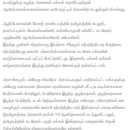
உயரத்துக்கு எழுந்த அலைகள் மக்கள் சுதாரிப்பதற்குள்
ஆயிரக்கணக்கானவர்களை வாரி சுருட்டிக் கொண்டு கடலுக்குள் சென்றது.
ஆழிப்பேரலையின் கோரத் தாண்டவத்தில் தமிழகத்தில் கடலூர்,
நாகப்பட்டினம், வேளாங்கண்ணி, கன்னியாகுமரி உள்ளிட்ட கடலோரப்
பகுதிகளில் ஆயிரக்கணக்கானோர் பலியாகினர்.
இதற்கு முன்னர் எந்தவொரு இயற்கை சீற்றமும் ஏற்படுத்திடாத பேரழிவை
ஏற்படுத்தியது சுனாமி. பல்லாயிரக்கணக்கான கடலோர மக்களின்
வாழ்க்கையையும் புரட்டிப் போட்டுவிட்டது. இதனால், மக்கள் தங்கள்
வாழ்வாதாரத்தை இழந்து தவிக்கும் நிலைக்குத் தள்ளப்பட்டனர்.
அரசாங்கமும், பல்வேறு சர்வதேச அமைப்புகளும் பாதிக்கப்பட்ட மக்களுக்கு
பல்வேறு வகையான நிவாரண உதவிகளை வழங்கி மீட்பு நடவடிக்கைகளை
மேற்கொண்டபோதிலும், பெற்றோரை இழந்த குழந்தைகள், குழந்தைகளை
இழந்த பெற்றோர், உடன் பிறந்தவர்களை இழந்த சகோதர, சகோதரிகள் என
பலருக்கும் மனதளவில் சுனாமி ஏற்படுத்திய வடு இன்றளவும் மறையவில்லை.
((தமிழகத்தை ))சுனாமி தாக்கி 14 ஆண்டுகளைக் கடந்துவிட்டாலும்,
தமிழகத்தின் கடலோரப் பகுதி மக்கள் இன்றளவும் மனதளவில் அதன்
அச்சத்திலிருந்து விலகாதவர்களாகவே உள்ளனர்.