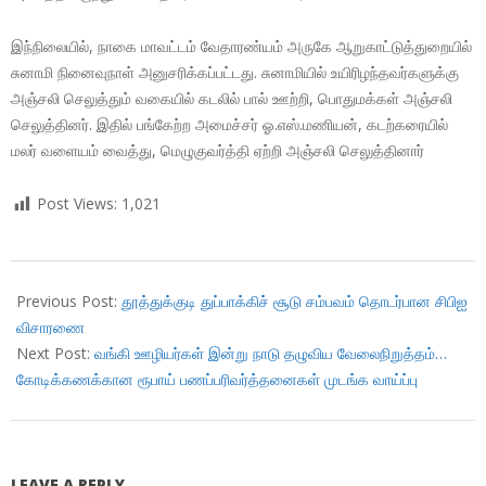
இந்நிலையில், நாகை மாவட்டம் வேதாரண்யம் அருகே ஆறுகாட்டுத்துறையில்
சுனாமி நினைவுநாள் அனுசரிக்கப்பட்டது. சுனாமியில் உயிரிழந்தவர்களுக்கு
அஞ்சலி செலுத்தும் வகையில் கடலில் பால் ஊற்றி, பொதுமக்கள் அஞ்சலி
செலுத்தினர். இதில் பங்கேற்ற அமைச்சர் ஓ.எஸ்.மணியன், கடற்கரையில்
மலர் வளையம் வைத்து, மெழுகுவர்த்தி ஏற்றி அஞ்சலி செலுத்தினார்
Post Views:
1,021
2018-
12-
Previous Post:
தூத்துக்குடி துப்பாக்கிச் சூடு சம்பவம் தொடர்பான சிபிஐ
26
விசாரணை
Next Post:
வங்கி ஊழியர்கள் இன்று நாடு தழுவிய வேலைநிறுத்தம்…
கோடிக்கணக்கான ரூபாய் பணப்பரிவர்த்தனைகள் முடங்க வாய்ப்பு
LEAVE A REPLY