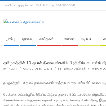
Skip
We’ll be happy to help. Call Us Today: 044 4860 6441
to
content
Secondary
முகப்பு
நேரலை
செய்திகள்
சினிமா
வீடியோ
பு
Navigation
Menu
தமிழகத்தில் 10 தபால் நிலையங்களில் பிரத்தியேக பாஸ்போர
BY:
ADMIN
ON:
OCTOBER 10, 2018
IN:
முக்கியச் செய்திகள்
WITH:
0 C
தமிழகத்தில் 10 தபால் நிலையங்களில் பிரத்தியேகமாக பாஸ்போர்ட் சேவை வழங்
சென்னை மயிலாப்பூரில், இந்திய அஞ்சல் துறை சார்பில் நடைபெற்ற விழாவில்
அஞ்சல் சேவை விருதுகளை வழங்கி பாராட்டினார். பின்னர் பேசிய அவர், இந
குறிப்பிட்டார். தமிழகத்தில் தபால் நிலையங்கள் மூலம் நாள்தோறும் 600 பே