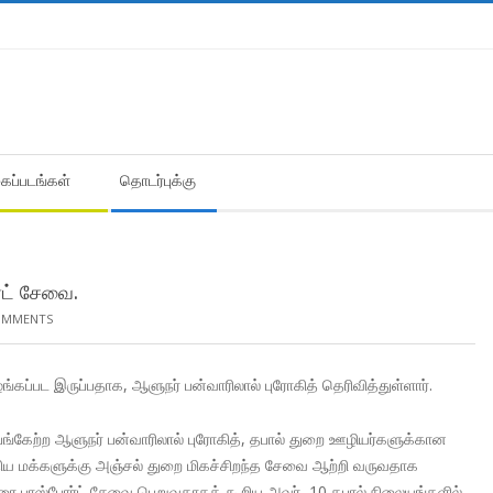
கைப்படங்கள்
தொடர்புக்கு
்ட் சேவை.
OMMENTS
கப்பட இருப்பதாக, ஆளுநர் பன்வாரிலால் புரோகித் தெரிவித்துள்ளார்.
 பங்கேற்ற ஆளுநர் பன்வாரிலால் புரோகித், தபால் துறை ஊழியர்களுக்கான
்திய மக்களுக்கு அஞ்சல் துறை மிகச்சிறந்த சேவை ஆற்றி வருவதாக
ர் வரை பாஸ்போர்ட் சேவை பெறுவதாகக் கூறிய அவர், 10 தபால் நிலையங்களில்