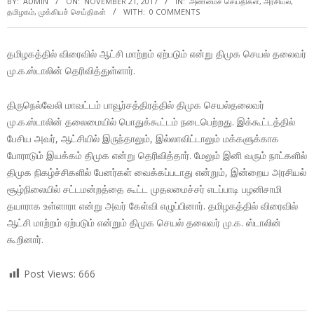
BY:
ADMIN
ON:
NOVEMBER 21, 2017
IN:
அண்மைச் செய்திகள்
,
அரசியல்
,
தமிழகம்
,
முக்கியச் செய்திகள்
WITH:
0 COMMENTS
தமிழகத்தில் விரைவில் ஆட்சி மாற்றம் ஏற்படும் என்று திமுக செயல் தலைவர்
மு.க.ஸ்டாலின் தெரிவித்துள்ளார்.
திருநெல்வேலி மாவட்டம் பாவூர்சத்திரத்தில் திமுக செயல்தலைவர்
மு.க.ஸ்டாலின் தலைமையில் பொதுக்கூட்டம் நடைபெற்றது. இக்கூட்டத்தில்
பேசிய அவர், ஆட்சியில் இருந்தாலும், இல்லாவிட்டாலும் மக்களுக்காக
போராடும் இயக்கம் திமுக என்று தெரிவித்தார். மேலும் இனி வரும் நாட்களில்
திமுக நிகழ்ச்சிகளில் பேனர்கள் வைக்கப்படாது என்றும், இன்றைய அரசியல்
சூழ்நிலையில் சட்டமன்றத்தை கூட்ட முதலமைச்சர் எடப்பாடி பழனிசாமி
தயாராக உள்ளாரா என்று அவர் கேள்வி எழுப்பினார். தமிழகத்தில் விரைவில்
ஆட்சி மாற்றம் ஏற்படும் என்றும் திமுக செயல் தலைவர் மு.க. ஸ்டாலின்
கூறினார்.
Post Views:
666