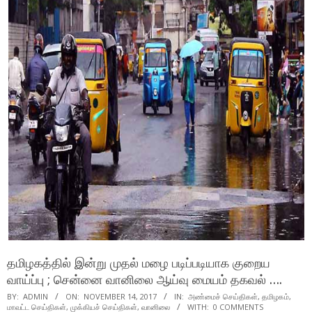
தமிழகத்தில் இன்று முதல் மழை படிப்படியாக குறைய
வாய்ப்பு ; சென்னை வானிலை ஆய்வு மையம் தகவல் ….
BY:
ADMIN
ON:
NOVEMBER 14, 2017
IN:
அண்மைச் செய்திகள்
,
தமிழகம்
,
மாவட்ட செய்திகள்
,
முக்கியச் செய்திகள்
,
வானிலை
WITH:
0 COMMENTS