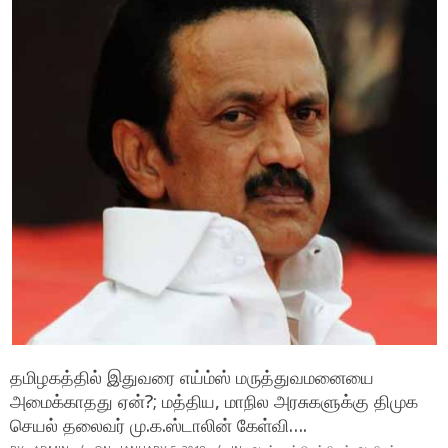
தமிழகத்தில் இதுவரை எய்ம்ஸ் மருத்துவமனையை
அமைக்காதது ஏன்?; மத்திய, மாநில அரசுகளுக்கு திமுக
செயல் தலைவர் மு.க.ஸ்டாலின் கேள்வி….