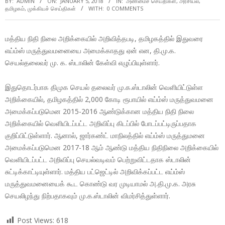
BY:
ADMIN
ON:
JANUARY 5, 2018
IN:
அண்மைச் செய்திகள்
,
அரசியல்
,
தமிழகம்
,
முக்கியச் செய்திகள்
WITH:
0 COMMENTS
மத்திய நிதி நிலை அறிக்கையில் அறிவித்தபடி, தமிழகத்தில் இதுவரை
எய்ம்ஸ் மருத்துவமனையை அமைக்காதது ஏன் என, தி.மு.க.
செயல்தலைவர் மு. க. ஸ்டாலின் கேள்வி எழுப்பியுள்ளார்.
இதுதொடர்பாக திமுக செயல் தலைவர் மு.க.ஸ்டாலின் வெளியிட்டுள்ள
அறிக்கையில், தமிழகத்தில் 2,000 கோடி ரூபாயில் எய்ம்ஸ் மருத்துவமனை
அமைக்கப்படுமென 2015-2016 ஆண்டுக்கான மத்திய நிதி நிலை
அறிக்கையில் வெளியிடப்பட்ட அறிவிப்பு கிடப்பில் போடப்பட்டிருப்பதாக
குறிப்பிட்டுள்ளார். ஆனால், ஜார்கண்ட் மாநிலத்தில் எய்ம்ஸ் மருத்துமனை
அமைக்கப்படுமென 2017-18 ஆம் ஆண்டு மத்திய நிதிநிலை அறிக்கையில்
வெளியிடப்பட்ட அறிவிப்பு செயல்வடிவம் பெற்றுவிட்டதாக ஸ்டாலின்
சுட்டிக்காட்டியுள்ளார். மத்திய பட்ஜெட்டில் அறிவிக்கப்பட்ட எய்ம்ஸ்
மருத்துவமனையைக் கூட கொண்டு வர முடியாமல் அ.தி.மு.க. அரசு
செயலிழந்து நிற்பதாகவும் மு.க.ஸ்டாலின் விமர்சித்துள்ளார்.
Post Views:
618