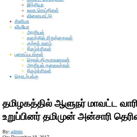
இந்தியா
உலக செய்திகள்
விளையாட்டு
சினிமா
வீடியோ
அரசியல்
களத்தில் சிறுத்தைகள்
குற்றக் களம்
நிகழ்ச்சிகள்
புகைப்படங்கள்
தொல்.திருமாவளவன்
அரசியல் தலைவர்கள்
நிகழ்ச்சிகள்
தொடர்புக்கு
தமிழகத்தில் ஆளுநர் மாவட்ட வார
உறுப்பினர் தமிமுன் அன்சாரி தெரிவ
By:
admin