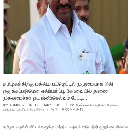
தமிழகத்திற்கு மத்திய பட்ஜெட்டில் முழுமையாக நிதி
ஒதுக்கப்படுமென எதிர்பார்ப்பு; கோவையில் துணை
முதலமைச்சர் ஓ.பன்னீர்செல்வம் பேட்டி…
BY:
ADMIN
ON:
FEBRUARY 1, 2018
IN:
அண்மைச் செய்திகள்
,
அரசியல்
,
தமிழகம்
,
முக்கியச் செய்திகள்
WITH:
0 COMMENTS
தமிழக அரசின் திட்டங்களுக்கு மத்திய அரசு போதிய நிதி ஒதுக்குவதில்லை