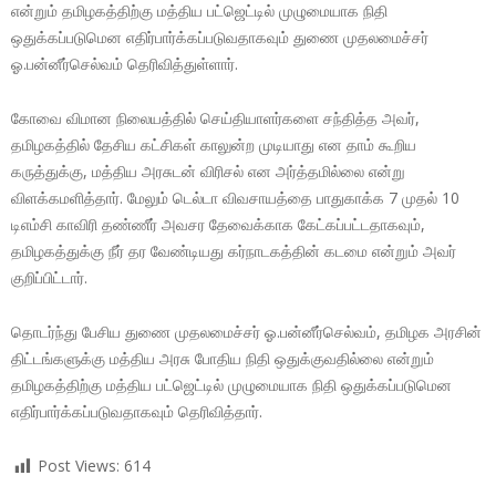
என்றும் தமிழகத்திற்கு மத்திய பட்ஜெட்டில் முழுமையாக நிதி
ஒதுக்கப்படுமென எதிர்பார்க்கப்படுவதாகவும் துணை முதலமைச்சர்
ஓ.பன்னீர்செல்வம் தெரிவித்துள்ளார்.
கோவை விமான நிலையத்தில் செய்தியாளர்களை சந்தித்த அவர்,
தமிழகத்தில் தேசிய கட்சிகள் காலுன்ற முடியாது என தாம் கூறிய
கருத்துக்கு, மத்திய அரசுடன் விரிசல் என அர்த்தமில்லை என்று
விளக்கமளித்தார். மேலும் டெல்டா விவசாயத்தை பாதுகாக்க 7 முதல் 10
டிஎம்சி காவிரி தண்ணீர் அவசர தேவைக்காக கேட்கப்பட்டதாகவும்,
தமிழகத்துக்கு நீர் தர வேண்டியது கர்நாடகத்தின் கடமை என்றும் அவர்
குறிப்பிட்டார்.
தொடர்ந்து பேசிய துணை முதலமைச்சர் ஓ.பன்னீர்செல்வம், தமிழக அரசின்
திட்டங்களுக்கு மத்திய அரசு போதிய நிதி ஒதுக்குவதில்லை என்றும்
தமிழகத்திற்கு மத்திய பட்ஜெட்டில் முழுமையாக நிதி ஒதுக்கப்படுமென
எதிர்பார்க்கப்படுவதாகவும் தெரிவித்தார்.
Post Views:
614