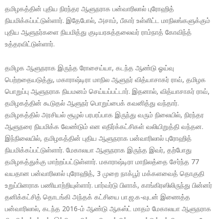
தமிழகத்தின் புதிய நிரந்தர ஆளுநராக பன்வாரிலால் புரோஹித்
நியமிக்கப்பட்டுள்ளார். இதேபோல், அசாம், பீகார் உள்ளிட்ட மாநிலங்களுக்கும்
புதிய ஆளுநர்களை நியமித்து குடியரசுத்தலைவர் ராம்நாத் கோவிந்த்
உத்தரவிட்டுள்ளார்.
தமிழக ஆளுநராக இருந்த ரோசைய்யா, கடந்த ஆண்டு ஓய்வு
பெற்றதையடுத்து, மகாராஷ்டிரா மாநில ஆளுநர் வித்யாசாகர் ராவ், தமிழக
பொறுப்பு ஆளுநராக நியமனம் செய்யப்பட்டார். இதனால், வித்யாசாகர் ராவ்,
தமிழகத்தின் கூடுதல் ஆளுநர் பொறுப்பைக் கவனித்து வந்தார்.
தமிழகத்தில் அரசியல் சூழல் பரபரப்பாக இருந்து வரும் நிலையில், நிரந்தர
ஆளுநரை நியமிக்க வேண்டும் என எதிர்க்கட்சிகள் வலியிறுத்தி வந்தன.
இந்நிலையில், தமிழகத்தின் புதிய ஆளுநராக பன்வாரிலால் புரோஹித்
நியமிக்கப்பட்டுள்ளார். மேகாலயா ஆளுநராக இருந்த இவர், தற்போது
தமிழகத்துக்கு மாற்றப்பட்டுள்ளார். மகாராஷ்டிரா மாநிலத்தை சேர்ந்த 77
வயதான பன்வாரிலால் புரோஹித், 3 முறை நாக்பூர் மக்களவைத் தொகுதி
உறுப்பினராக பணியாற்றியுள்ளார். பார்வர்டு பிளாக், காங்கிரஸிலிருந்து பின்னர்
தனிக்கட்சித் தொடங்கி அந்தக் கட்சியை பா.ஜ.க-வுடன் இணைத்த
பன்வாரிலால், கடந்த 2016-ம் ஆண்டு ஆகஸ்ட் மாதம் மேகாலயா ஆளுநராக