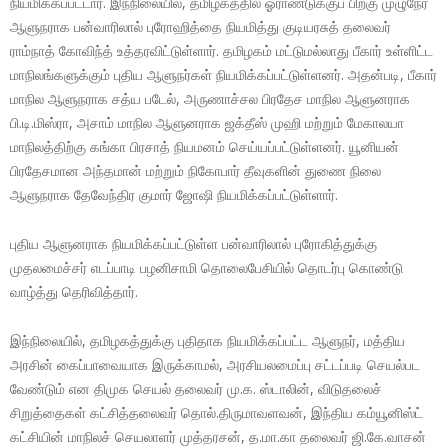
நியமிக்கப்பட்டார். இந்நிலையில், தமிழகத்தில் ஓராண்டுக்குப் பிறகு முழுநேர
ஆளுநராக பன்வாரிலால் புரோஹித்தை நியமித்து குடியரசுத் தலைவர்
ராம்நாத் கோவிந்த் உத்தரவிட்டுள்ளார். தமிழகம் மட்டுமல்லாது பீகார் உள்ளிட்ட
மாநிலங்களுக்கும் புதிய ஆளுநர்கள் நியமிக்கப்பட்டுள்ளனர். அதன்படி, பீகார்
மாநில ஆளுநராக சத்ய படேல், அருணாச்சல பிரதேச மாநில ஆளுனராக
பி.டி.மிஸ்ரா, அசாம் மாநில ஆளுனராக ஜக்தீஸ் முஹி மற்றும் மேகாலயா
மாநிலத்திற்கு கங்கா பிரசாத் நியமனம் செய்யப்பட்டுள்ளனர். யூனியன்
பிரதேசமான அந்தமான் மற்றும் நிகோபார் தீவுகளின் துணை நிலை
ஆளுநராக தேவேந்திர குமார் ஜோஷி நியமிக்கப்பட்டுள்ளார்.
புதிய ஆளுனராக நியமிக்கப்பட்டுள்ள பன்வாரிலால் புரோகித்துக்கு
முதலமைச்சர் எடப்பாடி பழனிசாமி தொலைபேசியில் தொடர்பு கொண்டு
வாழ்த்து தெரிவித்தார்.
இந்நிலையில், தமிழகத்துக்கு புதிதாக நியமிக்கப்பட்ட ஆளுநர், மத்திய
அரசின் கைப்பாவையாக இருக்காமல், அரசியலமைப்பு சட்டப்படி செயல்பட
வேண்டும் என திமுக செயல் தலைவர் மு.க. ஸ்டாலின், விடுதலைச்
சிறுத்தைகள் கட்சித்தலைவர் தொல்.திருமாவளவன், இந்திய கம்யூனிஸ்ட்
கட்சியின் மாநிலச் செயலாளர் முத்தரசன், த.மா.கா தலைவர் ஜி.கே.வாசன்