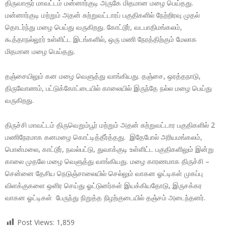
திருவாரூர் மாவட்டம் மன்னார்குடி அருகே மிதமான மழை பெய்தது.
மன்னார்குடி மற்றும் அதன் சுற்றுவட்டாரப் பகுதிகளில் நேற்றிரவு முதல்
தொடர்ந்து மழை பெய்து வருகிறது. கோட்டூர், வடபாதிமங்கலம்,
கூத்தாநல்லூர் உள்ளிட்ட இடங்களில், ஒரு மணி நேரத்திற்கும் மேலாக
மிதமான மழை பெய்தது.
தஞ்சையிலும் கன மழை வெளுத்து வாங்கியது. தஞ்சை, ஒரத்தநாடு,
திருவோணம், பட்டுக்கோட்டையில் காலையில் இருந்தே நல்ல மழை பெய்து
வருகிறது.
திருச்சி மாவட்டம் திருவெறும்பூர் மற்றும் அதன் சுற்றுவட்டார பகுதிகளில் 2
மணிநேரமாக கனமழை கொட்டித்தீர்த்தது. இதேபோல் அரியமங்கலம்,
பொன்மலை, காட்டூர், நவல்பட்டு, துவாக்குடி உள்ளிட்ட பகுதிகளிலும் இன்று
காலை முதலே மழை வெளுத்து வாங்கியது. மழை காரணமாக திருச்சி –
சென்னை தேசிய நெடுஞ்சாலையில் செல்லும் வாகன ஓட்டிகள் முகப்பு
விளக்குகளை ஒளிர செய்து ஓட்டுனர்கள் இயக்கியதோடு, இருசக்கர
வாகன ஓட்டிகள் பேருந்து நிறுத்த நிழற்குடையில் தஞ்சம் அடைந்தனர்.
Post Views:
1,859