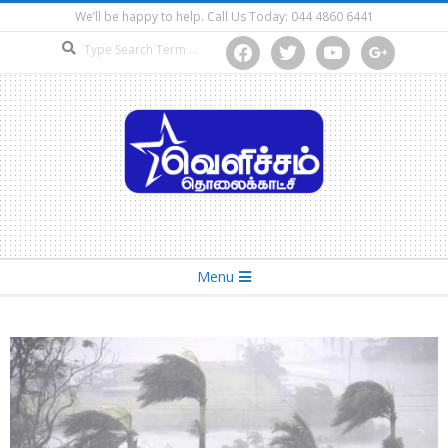
Skip
We’ll be happy to help. Call Us Today: 044 4860 6441
to
Search
facebook
twitter
youtube
google
content
Secondary
Menu
Navigation
Menu