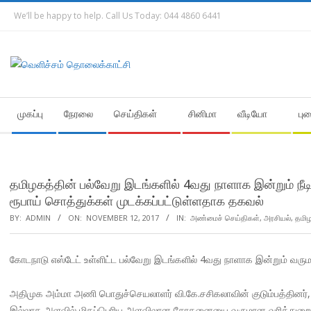
Skip
We’ll be happy to help. Call Us Today: 044 4860 6441
to
content
Secondary
முகப்பு
நேரலை
செய்திகள்
சினிமா
வீடியோ
பு
Navigation
Menu
தமிழகத்தின் பல்வேறு இடங்களில் 4வது நாளாக இன்றும் ந
ரூபாய் சொத்துக்கள் முடக்கப்பட்டுள்ளதாக தகவல்
BY:
ADMIN
ON:
NOVEMBER 12, 2017
IN:
அண்மைச் செய்திகள்
,
அரசியல்
,
தமிழ
கோடநாடு எஸ்டேட் உள்ளிட்ட பல்வேறு இடங்களில் 4வது நாளாக இன்றும் வ
அதிமுக அம்மா அணி பொதுச்செயலாளர் வி.கே.சசிகலாவின் குடும்பத்தினர்,
இல்லாத அளவில் மிகப்பெரிய அளவிலான சோதனையை வருமான வரித்துறையின