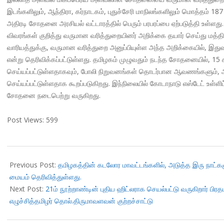
இடங்களிலும், ஆந்திரா, கர்நாடகம், புதுச்சேரி மாநிலங்களிலும் மொத்தம்
அதிரடி சோதனை அரசியல் வட்டாரத்தில் பெரும் பரபரப்பை ஏற்படுத்தி உள்ள
விவரங்கள் குறித்து வருமான வரித்துறையினர் அறிக்கை தயார் செய்து மத்திய 
வாரியத்துக்கு, வருமான வரித்துறை அனுப்பியுள்ள அந்த அறிக்கையில், இத
என்று தெரிவிக்கப்பட்டுள்ளது. தமிழகம் முழுவதும் நடந்த சோதனையில், 15
செய்யப்பட்டுள்ளதாகவும், போலி நிறுவனங்கள் தொடர்பான ஆவணங்களும், அ
செய்யப்பட்டுள்ளதாக கூறப்படுகிறது. இந்நிலையில் கோடாநாடு எஸ்டேட் உள்
சோதனை நடைபெற்று வருகிறது.
Post Views:
599
2017-
11-
Previous Post:
தமிழகத்தின் கடலோர மாவட்டங்களில், அடுத்த இரு நாட
12
மையம் தெரிவித்துள்ளது.
Next Post:
21ம் நூற்றாண்டின் புதிய ஹிட்லராக செயல்பட்டு வருகிறார் பிரத
எழுச்சித்தமிழர் தொல்.திருமாவளவன் குற்றச்சாட்டு