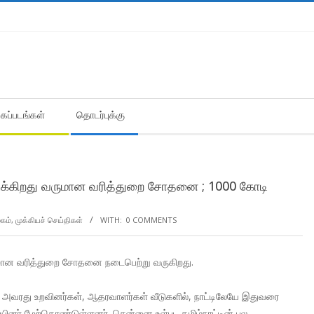
கைப்படங்கள்
தொடர்புக்கு
ீடிக்கிறது வருமான வரித்துறை சோதனை ; 1000 கோடி
கம்
,
முக்கியச் செய்திகள்
WITH:
0 COMMENTS
ருமான வரித்துறை சோதனை நடைபெற்று வருகிறது.
 அவரது உறவினர்கள், ஆதரவாளர்கள் வீடுகளில், நாட்டிலேயே இதுவரை
ர் மேற்கொண்டுள்ளனர். சென்னை உள்பட தமிழ்நாட்டின் பல