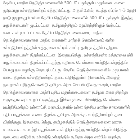
தேசிய, மாநில நெடுஞ்சாலைகளில் 500 மீட்டருக்குள் மதுக்கடைகளை
மூடுமாறு உச்சநீதிமன்றம் உத்தரவிட்டது. அதன்பேரில், கடந்த ஏப்ரல் 1-ம் தேதி
நாடு முழுவதும் உள்ள தேசிய நெடுஞ்சாலைகளில் 500 மீட்டருக்குள் இருந்த
மதுக்கடைகள் மூடப்பட்டன. தமிழகத்திலும் ஆயிரத்திற்கும் மேற்பட்ட
கடைகள் மூடப்பட்டன. தேசிய நெடுஞ்சாலைகளை, மாநில
நெடுஞ்சாலைகளாக மாநில அரசுகள் மாற்றக் கொள்ளலாம் என்ற
உச்சநீதிமன்றத்தின் உத்தரவை சுட்டிக் காட்டி தமிழகத்தில் புதிதாக
மதுக்கடைகள் திறக்கப்பட்டன. இதையடுத்து, உச்சநீதிமன்ற உத்தரவை மீறி
மதுக்கடைகள் திறக்கப்பட்டதற்கு எதிராக சென்னை உயர்நீதிமன்றத்தில்
பொது நல வழக்கு தொடரப்பட்டது. தேசிய நெடுஞ்சாலைகளில் மதுபானக்
கடை திறக்க உச்சநீதிமன்றம் தடை விதித்துள்ள நிலையில், அதைத்
தவறாகப் புரிந்துகொண்டு தமிழக அரசு செயல்படுவதாகவும், மாநில
நெடுஞ்சாலைகளாக மாற்றி புதிய மதுக்கடைகளை தமிழக அரசு திறந்து
வருவதாகவும் கூறப்பட்டிருந்தது. இவ்வழக்கை விசாரித்த சென்னை
உயர்நீதிமன்றம் உள்ளாட்சி அமைப்புகளில் உள்ள தேசிய மாநில சாலைகளில்
புதிய மதுக்கடைகளை திறக்க தமிழக அரசுக்கு உயர்நீதிமன்றம் தடை
விதித்தது. இதனையடுத்து, தமிழகத்தில் நெடுஞ்சாலைகளை ஊரக
சாலைகளாக மாற்றி மதுக்கடைகள் திறப்பதற்கு உயர்நீதிமன்றம் விதித்த
தடையை எதிர்த்து உச்சநீதிமன்றத்தில் தமிழக அரசு சார்பில் வழக்கு