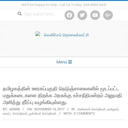
Skip
We’ll be happy to help. Call Us Today: 044 4860 6441
to
Search
facebook
twitter
youtube
google
content
Secondary
Menu
Navigation
Menu
தமிழகத்தின் ஊரகப்பகுதி நெடுஞ்சாலைகளில் மூடப்பட்ட
மதுக்கடைகளை திறக்க அரசுக்கு உச்சநீதிமன்றம் அனுமதி
அளித்து தீர்ப்பு வழங்கியுள்ளது.
BY:
ADMIN
ON:
NOVEMBER 14, 2017
IN:
அண்மைச் செய்திகள்
,
தமிழகம்
,
மாவட்ட செய்திகள்
,
முக்கியச் செய்திகள்
WITH:
0 COMMENTS