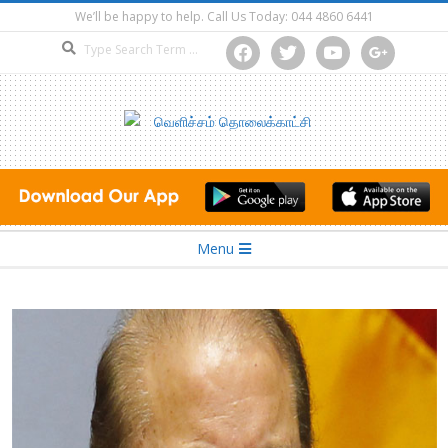
Skip
We’ll be happy to help. Call Us Today: 044 4860 6441
to
Search
facebook
twitter
youtube
google
content
Secondary
Menu
Navigation
Menu