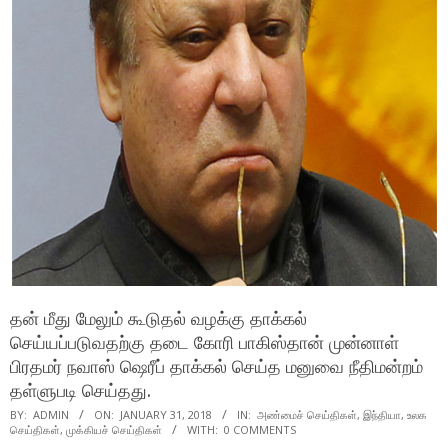
தன் மீது மேலும் கூடுதல் வழக்கு தாக்கல்
செய்யப்படுவதற்கு தடை கோரி பாகிஸ்தான் முன்னாள்
பிரதமர் நவாஸ் ஷெரீப் தாக்கல் செய்த மனுவை நீதிமன்றம்
தள்ளுபடி செய்தது.
BY:
ADMIN
ON:
JANUARY 31, 2018
IN:
அண்மைச் செய்திகள்
,
இந்தியா
,
உலக
செய்திகள்
,
முக்கியச் செய்திகள்
WITH:
0 COMMENTS