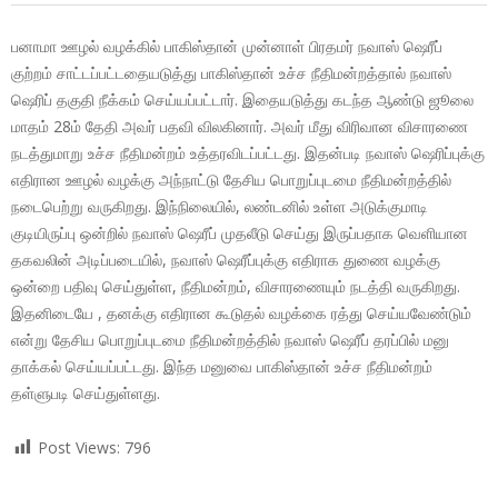
பனாமா ஊழல் வழக்கில் பாகிஸ்தான் முன்னாள் பிரதமர் நவாஸ் ஷெரீப்
குற்றம் சாட்டப்பட்டதையடுத்து பாகிஸ்தான் உச்ச நீதிமன்றத்தால் நவாஸ்
ஷெரிப் தகுதி நீக்கம் செய்யப்பட்டார். இதையடுத்து கடந்த ஆண்டு ஜூலை
மாதம் 28ம் தேதி அவர் பதவி விலகினார். அவர் மீது விரிவான விசாரணை
நடத்துமாறு உச்ச நீதிமன்றம் உத்தரவிடப்பட்டது. இதன்படி நவாஸ் ஷெரிப்புக்கு
எதிரான ஊழல் வழக்கு அந்நாட்டு தேசிய பொறுப்புடமை நீதிமன்றத்தில்
நடைபெற்று வருகிறது. இந்நிலையில், லண்டனில் உள்ள அடுக்குமாடி
குடியிருப்பு ஒன்றில் நவாஸ் ஷெரீப் முதலீடு செய்து இருப்பதாக வெளியான
தகவலின் அடிப்படையில், நவாஸ் ஷெரீப்புக்கு எதிராக துணை வழக்கு
ஒன்றை பதிவு செய்துள்ள, நீதிமன்றம், விசாரணையும் நடத்தி வருகிறது.
இதனிடையே , தனக்கு எதிரான கூடுதல் வழக்கை ரத்து செய்யவேண்டும்
என்று தேசிய பொறுப்புடமை நீதிமன்றத்தில் நவாஸ் ஷெரீப் தரப்பில் மனு
தாக்கல் செய்யப்பட்டது. இந்த மனுவை பாகிஸ்தான் உச்ச நீதிமன்றம்
தள்ளுபடி செய்துள்ளது.
Post Views:
796